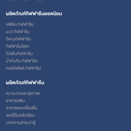
ผลิตภัณฑ์กิฟฟารีนยอดนิยม
เลซิติน กิฟฟารีน
uc2 กิฟฟารีน
วีแกนกิฟฟารีน
กิฟฟารีนไฮยา
โปรตีนกิฟฟารีน
น้ำทับทิม กิฟฟารีน
คลอโรฟิลล์ กิฟฟารีน
ผลิตภัณฑ์กิฟฟารีน
ความงามและสุขภาพ
อาหารเสริม
อาหารและเครื่องดื่ม
ของใช้ในครัวเรือน
บทความสาระน่ารู้