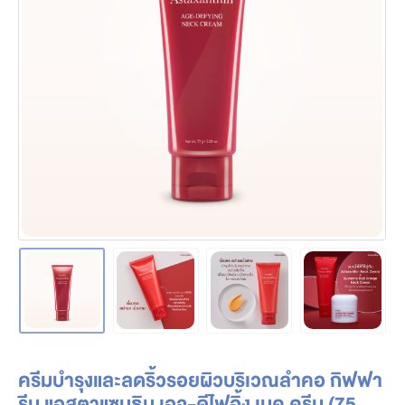
ครีมบำรุงและลดริ้วรอยผิวบริเวณลำคอ กิฟฟา
รีน แอสตาแซนธิน เอจ-ดีไฟอิ้ง เนค ครีม (75