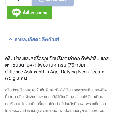
สั่งซื้อ/สอบถาม
รายละเอียดผลิตภัณฑ์
ครีมบำรุงและลดริ้วรอยผิวบริเวณลำคอ กิฟฟารีน แอส
ตาแซนธิน เอจ-ดีไฟอิ้ง เนค ครีม (75 กรัม)
Giffarine Astaxanthin Age-Defying Neck Cream
(75 grams)
ครีมบำรุงผิวคอสูตรเข้มข้นพิเศษ ‘กิฟฟารีน แอสตาแซนธิน เอจ-ดีไฟ
อิ้ง เนค ครีม’ ตัวช่วยในการปรนนิบัติผิวบริเวณลำคอให้เรียบเนียน
กระชับ เต่งตึง ลดเลือนริ้วรอยได้อย่างมีประสิทธิภาพ เพราะเรื่องคอ
ไม่ควรรอจนสาย เริ่มดูแลตั้งแต่วันนี้ เพื่อป้องกันปัญหาผิวคอหย่อน