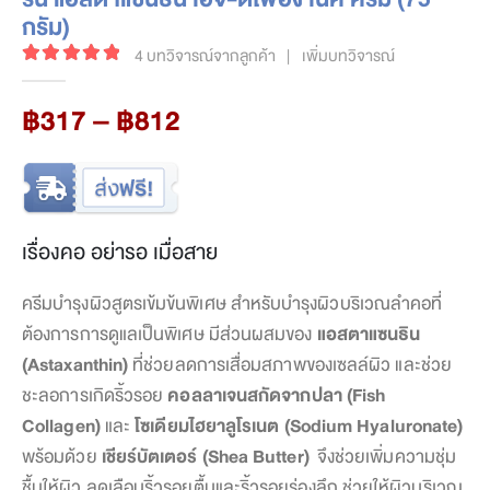
กรัม)
4
บทวิจารณ์จากลูกค้า
|
เพิ่มบทวิจารณ์
5.00
out of 5
Price
฿
317
–
฿
812
range:
฿317
through
฿812
เรื่องคอ อย่ารอ เมื่อสาย
ครีมบำรุงผิวสูตรเข้มข้นพิเศษ สำหรับบำรุงผิวบริเวณลำคอที่
ต้องการการดูแลเป็นพิเศษ มีส่วนผสมของ
แอสตาแซนธิน
(Astaxanthin)
ที่ช่วยลดการเสื่อมสภาพของเซลล์ผิว และช่วย
ชะลอการเกิดริ้วรอย
คอลลาเจนสกัดจากปลา (Fish
Collagen)
และ
โซเดียมไฮยาลูโรเนต (Sodium Hyaluronate)
พร้อมด้วย
เชียร์บัตเตอร์ (Shea Butter)
จึงช่วยเพิ่มความชุ่ม
ชื้นให้ผิว ลดเลือนริ้วรอยตื้นและริ้วรอยร่องลึก ช่วยให้ผิวบริเวณ