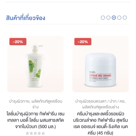
สินค้าที่เกี่ยวข้อง
-20%
-20%
บำรุงผิวกาย
,
ผลิตภัณฑ์ดูแลเรือน
บำรุงผิวรอบดวงตา / ปาก / คอ
,
ร่าง
ผลิตภัณฑ์ดูแลเรือนร่าง
โลชั่นบำรุงผิวกาย กิฟฟารีน เซน
ครีมบำรุงและลดริ้วรอยผิว
เทลลา บอดี้ โลชั่น ผสมสารสกัด
บริเวณลำคอ กิฟฟารีน สุพรีม
จากใบบัวบก (500 มล.)
เรด ออเรนจ์ แอนตี้-ริงเคิล เนค
ครีม (45 กรัม)
ce