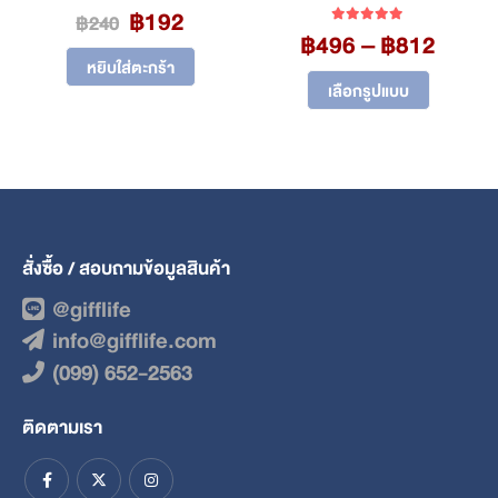
Original
Current
ge:
฿
192
0
out of 5
฿
240
Price
price
price
฿
496
–
฿
812
00
5.00
out of 5
range
was:
is:
ough
หยิบใส่ตะกร้า
This product has multiple variants. The options may be chosen on the product page
฿496
฿240.
฿192.
96
เลือกรูปแบบ
throu
฿812
สั่งซื้อ / สอบถามข้อมูลสินค้า
@gifflife
info@gifflife.com
(099) 652-2563
ติดตามเรา