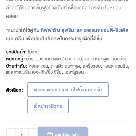
ลำคอได้รับการฟื้นฟูอย่างเต็มที่ เพื่อผิวคอที่กระชับ ไม่หย่อน
คล้อย
*แนะนำให้ใช้คู่กับ
กิฟฟารีน สุพรีม เรด ออเรนจ์ แอนตี้-ริงเคิล
เนค ครีม
เพื่อประสิทธิภาพในการบำรุงผิวที่ดีขึ้น
รหัสสินค้า:
ไม่ระบุ
หมวดหมู่:
บำรุงผิวรอบดวงตา / ปาก / คอ
,
ผลิตภัณฑ์ดูแลเรือนร่าง
ป้ายกำกับ:
คอลลาเจน
,
ดูแลผิวเฉพาะจุด
,
ลดริ้วรอย
,
แอสตาแซนธิน
,
แอสตาแซนธิน เอจ-ดีไฟอิ้ง ซีรี่ย์
,
ไฮยาลูรอน
แอสตาแซนธิน เอจ-ดีไฟอิ้ง เนค ครีม
ตัวเลือก
เซ็ตบำรุงผิวคอ
หยิบใส่ตะกร้า