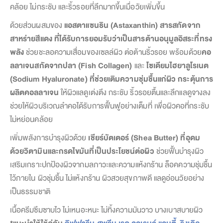
คล้อย ไม่กระชับ และริ้วรอยที่ลึกมากขึ้นเมื่อวัยเพิ่มขึ้น
ด้วยส่วนผสมของ
แอสตาแซนธิน (Astaxanthin) สารสกัดจาก
สาหร่ายสีแดง ที่ได้รับการยอมรับว่าเป็นสารต้านอนุมูลอิสระที่ทรง
พลัง
ช่วยชะลอความเสื่อมของเซลล์ผิว ต่อต้านริ้วรอย พร้อมด้วย
คอ
ลลาเจนสกัดจากปลา (Fish Collagen)
และ
โซเดียมไฮยาลูโรเนต
(Sodium Hyaluronate)
ที่ช่วยเติมความชุ่มชื้นแก่ผิว กระตุ้นการ
ผลิตคอลลาเจน
ให้ผิวแลดูเต่งตึง กระชับ ริ้วรอยตื้นและลึกแลดูจางลง
ช่วยให้ผิวบริเวณลำคอได้รับการฟื้นฟูอย่างเต็มที่ เพื่อผิวคอที่กระชับ
ไม่หย่อนคล้อย
เพิ่มพลังการบำรุงผิวด้วย
เชียร์บัตเตอร์ (Shea Butter)
ที่อุดม
ด้วยวิตามินและกรดไขมันที่เป็นประโยชน์ต่อผิว
ช่วยฟื้นบำรุงผิว
เสริมเกราะปกป้องผิวจากมลภาวะและความแห้งกร้าน ล็อคความชุ่มชื้น
ไว้ภายใน ผิวชุ่มชื้น ไม่แห้งกร้าน ผิวสวยสุขภาพดี แลดูอ่อนวัยอย่าง
เป็นธรรมชาติ
เนื้อครีมซึมซาบไว ไม่เหนอะหนะ ไม่ทิ้งความมันวาว บางเบาสบายผิว
*แนะนำให้ใช้คู่กับ
กิฟฟารีน สุพรีม เรด ออเรนจ์ แอนตี้-ริงเคิล