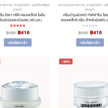
ละสุขภาพ
,
บำรุงผิวหน้า
,
ผลิตภัณฑ์ดูแล
ความงามและสุขภาพ
,
บำรุงผิวหน้า
,
ผล
ผิวหน้า
ผิวหน้า
ีน ไฮยา ทรีดี คอมเพล็กซ์ โลชั่น
ครีมบำรุงผิวหน้า กิฟฟารีน ไฮย
รับผิวมันและผิวผสม (40 มล.)
คอมเพล็กซ์ ครีม สำหรับผิวแห้ง (
Original
Current
Original
Cu
฿
416
฿
416
5.00
out of 5
0
out of 5
฿
520
฿
520
price
price
price
pr
was:
is:
was:
is:
หยิบใส่ตะกร้า
หยิบใส่ตะกร้า
฿520.
฿416.
฿520.
฿4
-20%