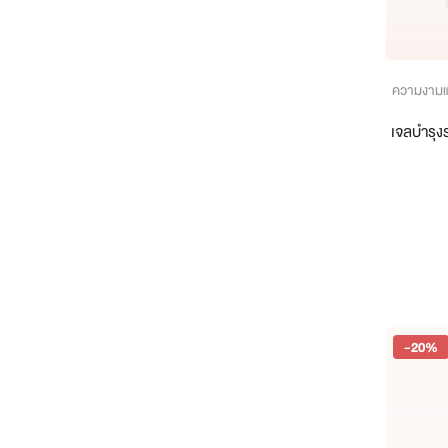
ความงามแ
เจลบำรุง
-20%