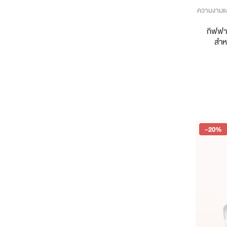
ความงามแ
กิฟฟาร
สำห
-20%