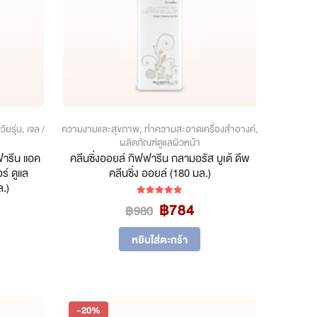
ัยรุ่น
,
เจล /
ความงามและสุขภาพ
,
ทำความสะอาดเครื่องสำอางค์
,
ผลิตภัณฑ์ดูแลผิวหน้า
ฟฟารีน แอค
คลีนซิ่งออยล์ กิฟฟารีน กลามอรัส บูเต้ ดีพ
อร์ ดูแล
คลีนซิ่ง ออยล์ (180 มล.)
ล.)
Original
Current
฿
784
5.00
out of 5
฿
980
l
rent
price
price
ce
was:
is:
หยิบใส่ตะกร้า
฿980.
฿784.
8.
-20%