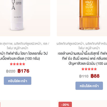
ละสุขภาพ
,
ผลิตภัณฑ์ดูแลผิวหน้า
,
เจล /
ผลิตภัณฑ์ดูแลผิวหน้า
,
ผลิตภัณฑ์สำหรับว
โฟม/ สบู่ล้างหน้า
โฟม/ สบู่ล้างหน้า
น้า กิฟฟารีน ไฮยา ไฮเดรทติ้ง วิป
เจลล้างหน้าผสมน้ำผึ้งบริสุทธิ์ กิ
มเนื้อฟองละเอียด (100 กรัม)
ทีฟ ยัง ฮันนี่ แอคเน่ แคร์ คลีนเซ
ปัญหาสิวและผิวมัน (100 ม
Original
Current
฿
176
5.00
out of 5
฿
220
Origina
Cur
price
price
฿
88
5.00
out of 5
฿
110
price
pri
was:
is:
หยิบใส่ตะกร้า
was:
is:
฿220.
฿176.
หยิบใส่ตะกร้า
฿110.
฿8
-20%