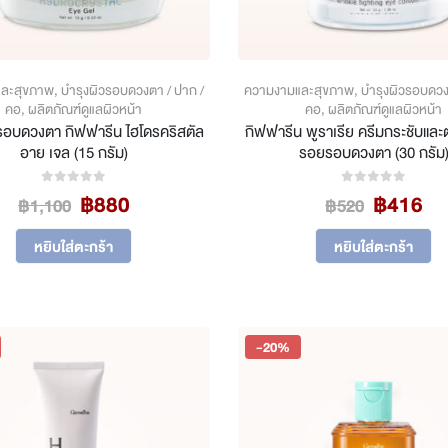
ละสุขภาพ
,
บำรุงผิวรอบดวงตา / ปาก /
ความงามและสุขภาพ
,
บำรุงผิวรอบดวง
คอ
,
ผลิตภัณฑ์ดูแลผิวหน้า
คอ
,
ผลิตภัณฑ์ดูแลผิวหน้า
รอบดวงตา กิฟฟารีน ไฮโดรคริสตัล
กิฟฟารีน พูราเรีย ครีมกระชับและต่
อาย เจล (15 กรัม)
รอยรอบดวงตา (30 กรัม
Original
Current
Original
Cu
฿
880
฿
416
0
out of 5
0
out of 5
฿
1,100
฿
520
price
price
price
pr
was:
is:
was:
is:
หยิบใส่ตะกร้า
หยิบใส่ตะกร้า
฿1,100.
฿880.
฿520.
฿4
-20%