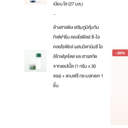
เนียน ใส (27 มล.)
Price
–
range:
ล้างสารพิษ เสริมภูมิคุ้มกัน
฿480
through
กิฟฟารีน คลอโรฟิลล์ ซี-โอ
฿2,400
คลอโรฟิลล์ ผสมวิตามินซี โอ
-20%
ลิโกฟรุคโตส และสารสกัด
จากแอปเปิ้ล (1 กรัม x 30
ซอง) + แถมฟรี กระบอกเชค 1
ชิ้น
Original
Current
price
price
was:
is:
฿480.
฿384.