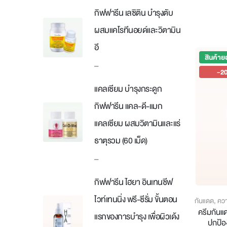
กิฟฟารีน เลซิติน บำรุงตับ
ผสมแคโรทีนอยด์และวิตามิน
อี
สินค้าย
Price
–
-2
range:
แคลเซียม บำรุงกระดูก
฿176
through
กิฟฟารีน แคล-ดี-แมก
฿1,440
แคลเซียม ผสมวิตามินและแร่
ธาตุรวม (60 เม็ด)
Price
–
range:
กิฟฟารีน ไฮยา อินเทนซีฟ
฿198
through
ไวท์เทนนิ่ง พรี-ซีรั่ม ขั้นตอน
กันแดด
,
คว
฿848
ครีมกันแ
แรกของการบำรุง เพื่อผิวเด้ง
ปกป้อ