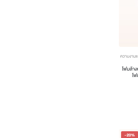
ความงามแ
โฟมล้างห
โฟ
-20%