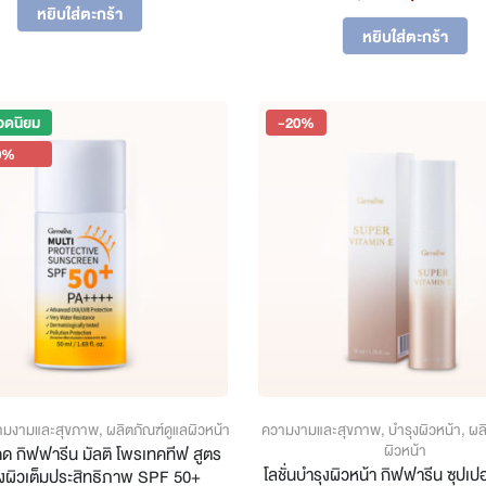
price
pr
was:
is:
หยิบใส่ตะกร้า
was:
is:
฿780.
฿624.
หยิบใส่ตะกร้า
฿660.
฿5
อดนิยม
-20%
0%
ามงามและสุขภาพ
,
ผลิตภัณฑ์ดูแลผิวหน้า
ความงามและสุขภาพ
,
บำรุงผิวหน้า
,
ผล
ผิวหน้า
ดด กิฟฟารีน มัลติ โพรเทคทีฟ สูตร
โลชั่นบำรุงผิวหน้า กิฟฟารีน ซุปเปอ
งผิวเต็มประสิทธิภาพ SPF 50+