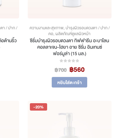
product
page
ตา / ปาก /
ความงามและสุขภาพ
,
บำรุงผิวรอบดวงตา / ปาก /
คอ
,
ผลิตภัณฑ์ดูแลผิวหน้า
อต้านริ้ว
ซีรั่มบำรุงผิวรอบดวงตา กิฟฟารีน อะบาโลน
)
คอลลาเจน-ไฮยา อาย ซีรั่ม อินเทนซ์
ฟอร์มูล่า (15 มล.)
rrent
Original
Current
ice
฿
560
0
out of 5
฿
700
price
price
was:
is:
16.
หยิบใส่ตะกร้า
฿700.
฿560.
-20%