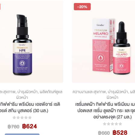
multiple
var
-20%
variants.
Th
The
op
options
ma
may
be
be
ch
chosen
on
on
th
the
pr
product
pa
page
ละสุขภาพ
,
บำรุงผิวหน้า
,
ผลิตภัณฑ์ดูแล
ความงามและสุขภาพ
,
บำรุงผิวหน้า
,
ผล
ผิวหน้า
ผิวหน้า
กิฟฟารีน พรีเมียม เอชพีอาร์ เรติ
เซรั่มลดฝ้า กิฟฟารีน พรีเมียม เ
ยด์ สกิน บูสเตอร์ (30 มล.)
ปอตเลส เซรั่ม ดูแลฝ้า กระ และจุ
อย่างตรงจุด (27 มล.)
Original
Current
฿
624
0
out of 5
฿
780
Original
Cu
price
price
฿
528
0
out of 5
฿
660