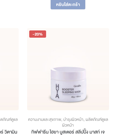
ice
was:
is:
หยิบใส่ตะกร้า
฿760.
฿608.
28.
-20%
ิตภัณฑ์ดูแล
ความงามและสุขภาพ
,
บำรุงผิวหน้า
,
ผลิตภัณฑ์ดูแล
ผิวหน้า
ร์ วิตามิน
กิฟฟารีน ไฮยา บูสเตอร์ สลีปปิ้ง มาสก์ เจ