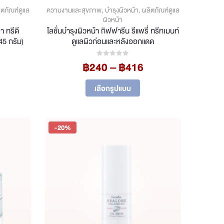
ิตภัณฑ์ดูแล
ความงามและสุขภาพ
,
บำรุงผิวหน้า
,
ผลิตภัณฑ์ดูแล
ผิวหน้า
า ทรีดี
โลชั่นบำรุงผิวหน้า กิฟฟารีน รีแพรี่ ทรีทเมนท์
45 กรัม)
ดูแลผิวก่อนและหลังออกแดด
rrent
Price
฿
240
–
฿
416
0
out of 5
ice
range:
This
฿240
เลือกรูปแบบ
product
16.
through
฿416
has
multiple
-20%
variants.
The
options
may
be
chosen
on
the