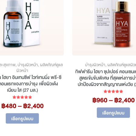
ละสุขภาพ
,
บำรุงผิวหน้า
,
ผลิตภัณฑ์ดูแล
บำรุงผิวหน้า
,
ผลิตภัณฑ์ดูแลผิว
ผิวหน้า
กิฟฟารีน ไฮยา ซุปเปอร์ คอนเซนเท
 ไฮยา อินเทนซีฟ ไวท์เทนนิ่ง พรี-ซี
สูตรเข้มข้นพิเศษ ที่สุดแห่งการบ
้นตอนแรกของการบำรุง เพื่อผิวเด้ง
ปกป้องผิวจากสัญญาณแห่งวัย (
เนียน ใส (27 มล.)
฿
960
–
฿
2,400
5.00
out of 5
Price
฿
480
–
฿
2,400
5.00
out of 5
range:
Th
เลือกรูปแบบ
This
฿480
pr
เลือกรูปแบบ
product
through
ha
฿2,400
has
mu