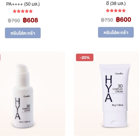
อี (38 มล.)
PA++++ (50 มล.)
Original
Cu
฿
600
5.00
out of 5
Original
Current
฿
608
5.00
out of 5
฿
750
฿
760
price
pr
price
price
was:
is:
was:
is:
หยิบใส่ตะกร้า
หยิบใส่ตะกร้า
฿750.
฿6
฿760.
฿608.
-20%