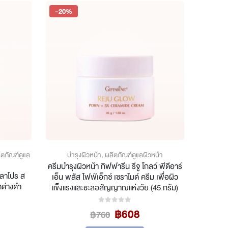
iants.
The
-20%
e
options
tions
may
y
be
chosen
osen
on
the
e
product
oduct
page
ge
ิตภัณฑ์ดูแล
บำรุงผิวหน้า
,
ผลิตภัณฑ์ดูแลผิวหน้า
ครีมบำรุงผิวหน้า กิฟฟารีน รีจู โกลว์ พีดีอาร์
มลาโปร ส
เอ็น พลัส ไฟฟ์เอ็กซ์ เซราไมด์ ครีม เพื่อผิว
ดด่างดำ
แข็งแรงและชะลอสัญญาณแห่งวัย (45 กรัม)
Original
Current
฿
608
0
out of 5
฿
760
rrent
price
price