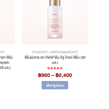
หน้า
บำรุงผิวหน้า
,
ผลิตภัณฑ์ดูแลผิวหน้า
รท ซีรั่ม
ซีรั่มผิวกระจก กิฟฟารีน รีจู โกลว์ ซีรั่ม (30
ำรุงและ
มล.)
29 มล.)
Price
฿
960
–
฿
2,400
5.00
out of 5
Price
range:
This
range:
฿960
เลือกรูปแบบ
is
฿960
product
through
oduct
through
฿2,400
has
฿2,400
s
multiple
ltiple
variants.