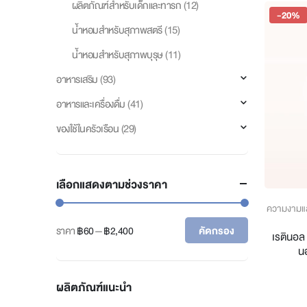
(12)
ผลิตภัณฑ์สำหรับเด็กและทารก
-20%
(15)
น้ำหอมสำหรับสุภาพสตรี
(11)
น้ำหอมสำหรับสุภาพบุรุษ
(93)
อาหารเสริม
(41)
อาหารและเครื่องดื่ม
(29)
ของใช้ในครัวเรือน
เลือกแสดงตามช่วงราคา
ความงามแ
ราคา
฿60
—
฿2,400
คัดกรอง
เรตินอล 
ราคา
ราคา
นอ
ต่ำ
สูงสุด
สุด
ผลิตภัณฑ์แนะนำ