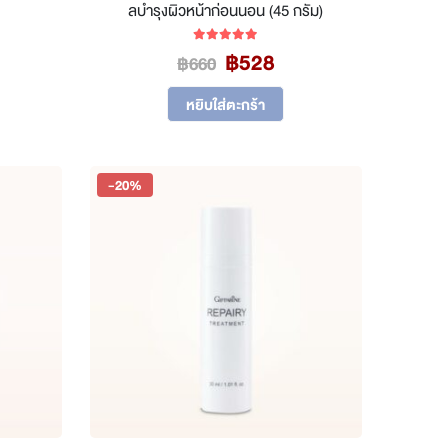
ลบำรุงผิวหน้าก่อนนอน (45 กรัม)
rrent
Original
Current
฿
528
5.00
out of 5
฿
660
ice
price
price
was:
is:
หยิบใส่ตะกร้า
00.
฿660.
฿528.
-20%