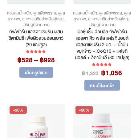
ควบคุมน้ำหนัก
,
ดูแลผิวพรรณ
,
ดูแล
ควบคุมน้ำหนัก
,
ดูแลผิวพรรณ
,
ดูแล
สุขภาพ
,
อาหารเสริมสำหรับผู้ใหญ่
,
สุขภาพ
,
อาหารเสริมสำหรับผู้ใหญ่
,
เสริมภูมิต้านทาน
เสริมภูมิต้านทาน
กิฟฟารีน แอสตาแซนธิน ผสม
ผิวชุ่มชื้น อ่อนวัย กิฟฟารีน
วิตามินซี เพื่อผิวสวยอ่อนเยาว์
แอสตา คิว พลัส แคโรทีนอยด์
(30 แคปซูล)
แอสตาแซนธิน 2 มก. + น้ำมัน
จมูกข้าว + CoQ10 + แคโรที
นอยด์ + วิตามินอี (30 แคปซูล)
Price
฿
528
–
฿
928
5.00
out of 5
range:
This
Original
Curre
฿
1,056
฿528
5.00
out of 5
เลือกรูปแบบ
฿
1,320
product
price
price
through
has
was:
is:
฿928
หยิบใส่ตะกร้า
multiple
฿1,320.
฿1,05
variants.
The
options
-20%
-20%
may
be
chosen
on
the