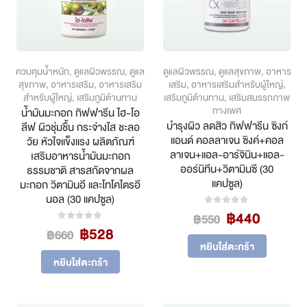
product
page
ควบคุมน้ำหนัก
,
ดูแลผิวพรรณ
,
ดูแล
ดูแลผิวพรรณ
,
ดูแลสุขภาพ
,
อาหาร
สุขภาพ
,
อาหารเสริม
,
อาหารเสริม
เสริม
,
อาหารเสริมสำหรับผู้ใหญ่
,
สำหรับผู้ใหญ่
,
เสริมภูมิต้านทาน
เสริมภูมิต้านทาน
,
เสริมสมรรถภาพ
ทางเพศ
น้ำมันมะกอก กิฟฟารีน ไฮ-โอ
บำรุงผิว ลดสิว กิฟฟารีน ซิงก์
ลีฟ ผิวชุ่มชื้น กระจ่างใส ชะลอ
แอนด์ คอลลาเจน ซิงค์+คอล
วัย หัวใจแข็งแรง ผลิตภัณฑ์
ลาเจน+แอล-อาร์จินิน+แอล-
เสริมอาหารน้ำมันมะกอก
ออร์นิทีน+วิตามินซี (30
ธรรมชาติ สารสกัดจากผล
แคปซูล)
มะกอก วิตามินอี และโทโคไตรอี
นอล (30 แคปซูล)
Original
Curren
฿
440
0
out of 5
฿
550
price
price
Original
Current
฿
528
0
out of 5
฿
660
was:
is:
price
price
หยิบใส่ตะกร้า
฿550.
฿440.
was:
is:
หยิบใส่ตะกร้า
฿660.
฿528.