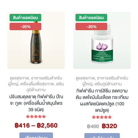
through
chosen
has
฿448
on
multiple
the
variants.
สินค้ายอดนิยม
สินค้ายอดนิยม
product
The
page
-20%
-20%
options
may
be
chosen
on
the
product
page
ดูแลสุขภาพ
,
อาหารเสริมสำหรับ
ดูแลสุขภาพ
,
อาหารเสริมสำหรับ
ผู้ใหญ่
,
เครื่องดื่มเพื่อสุขภาพ
,
เสริม
ผู้ใหญ่
,
เสริมภูมิต้านทาน
ภูมิต้านทาน
กิฟฟารีน การ์ลิซีน ลดความ
ปรับสมดุลธาตุ กิฟฟารีน ปัณ
ดัน ลดไขมันในเลือด กระเทียม
จะ ภูตะ (เครื่องดื่มน้ำสมุนไพร
ผงสกัดชนิดแคปซูล (100
39 ชนิด)
แคปซูล)
Price
฿
416
–
฿
2,560
Original
Curren
5.00
out of 5
฿
320
5.00
out of 5
฿
400
range:
price
price
This
฿416
เลือกรูปแบบ