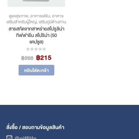
product
page
ดูแลสุขภาพ
,
อาหารเสริม
,
อาหาร
เสริมสำหรับผู้ใหญ่
,
เสริมภูมิต้านทาน
สารสกัดจากสาหร่ายสไปรูลิน่า
กิฟฟารีน สไปริน่า (50
แคปซูล)
Original
Current
฿
215
0
out of 5
฿
268
price
price
was:
is:
หยิบใส่ตะกร้า
฿268.
฿215.
สั่งซื้อ / สอบถามข้อมูลสินค้า
@gifflife