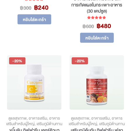
การเกิดแผลในกระเพาะอาหาร
Original
Current
฿
240
5.00
out of 5
฿
300
(30 แคปซูล)
price
price
was:
is:
หยิบใส่ตะกร้า
Original
Curren
฿
480
5.00
out of 5
฿300.
฿240.
฿
600
price
price
was:
is:
หยิบใส่ตะกร้า
฿600.
฿480.
-20%
-20%
ดูแลสุขภาพ
,
อาหารเสริม
,
อาหาร
ดูแลสุขภาพ
,
อาหารเสริม
,
อาหาร
เสริมสำหรับผู้ใหญ่
,
เสริมภูมิต้านทาน
เสริมสำหรับผู้ใหญ่
,
เสริมภูมิต้านทาน
ขมิ้นชัน กิฟฟารีน เคอร์คิวมา
เสริมภูมิคุ้มกัน กิฟฟารีน ฟลา