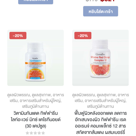
price
price
฿824.
฿659.
was:
is:
หยิบใส่ตะกร้า
฿776.
฿621.
-20%
-20%
ดูแลผิวพรรณ
,
ดูแลสุขภาพ
,
อาหาร
ดูแลผิวพรรณ
,
ดูแลสุขภาพ
,
อาหาร
เสริม
,
อาหารเสริมสำหรับผู้ใหญ่
,
เสริม
,
อาหารเสริมสำหรับผู้ใหญ่
,
เสริมภูมิต้านทาน
เสริมภูมิต้านทาน
วิตามินกันแดด กิฟฟารีน
ฟื้นฟูผิวหลังออกแดด ลดการ
ไลท์อะเวย์ มิกซ์ แคโรทีนอยด์
อักเสบของผิว กิฟฟารีน เรด
(30 แคปซูล)
ออเรนจ์ คอมเพล็กซ์ 12 สาร
สกัดจากส้มแดง ผสมเบอร์รี่