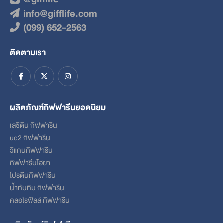
info@gifflife.com
(099) 652-2563
ติดตามเรา
ผลิตภัณฑ์กิฟฟารีนยอดนิยม
เลซิติน กิฟฟารีน
uc2 กิฟฟารีน
วีแกนกิฟฟารีน
กิฟฟารีนไฮยา
โปรตีนกิฟฟารีน
น้ำทับทิม กิฟฟารีน
คลอโรฟิลล์ กิฟฟารีน