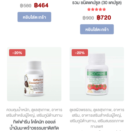
รวม ชนิดแคปซูล (30 แคปซูล)
Original
Current
฿
464
0
out of 5
฿
580
price
price
Original
Curren
฿
720
was:
is:
5.00
out of 5
หยิบใส่ตะกร้า
฿
900
price
price
฿580.
฿464.
was:
is:
หยิบใส่ตะกร้า
฿900.
฿720.
-20%
-20%
ควบคุมน้ำหนัก
,
ดูแลสุขภาพ
,
อาหาร
ดูแลผิวพรรณ
,
ดูแลสุขภาพ
,
อาหาร
เสริมสำหรับผู้ใหญ่
,
เสริมภูมิต้านทาน
เสริม
,
อาหารเสริมสำหรับผู้ใหญ่
,
เสริมภูมิต้านทาน
,
เสริมสมรรถภาพ
กิฟฟารีน โคโคนัท ออยล์
ทางเพศ
น้ำมันมะพร้าวธรรมชาติสกัด