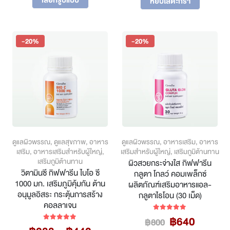
was:
is:
หยิบใส่ตะกร้า
product
through
฿400.
฿320.
has
฿2,560
multiple
variants.
-20%
-20%
The
options
may
be
chosen
on
the
product
page
ดูแลผิวพรรณ
,
ดูแลสุขภาพ
,
อาหาร
ดูแลผิวพรรณ
,
อาหารเสริม
,
อาหาร
เสริม
,
อาหารเสริมสำหรับผู้ใหญ่
,
เสริมสำหรับผู้ใหญ่
,
เสริมภูมิต้านทาน
เสริมภูมิต้านทาน
ผิวสวยกระจ่างใส กิฟฟารีน
วิตามินซี กิฟฟารีน ไบโอ ซี
กลูตา โกลว์ คอมเพล็กซ์
1000 มก. เสริมภูมิคุ้มกัน ต้าน
ผลิตภัณฑ์เสริมอาหารแอล-
อนุมูลอิสระ กระตุ้นการสร้าง
กลูตาไธโอน (30 เม็ด)
คอลลาเจน
Original
Curren
฿
640
5.00
out of 5
฿
800
Price
5.00
out of 5