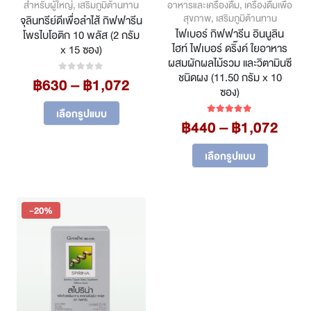
สำหรับผู้ใหญ่
,
เสริมภูมิต้านทาน
อาหารและเครื่องดื่ม
,
เครื่องดื่มเพื่อ
สุขภาพ
,
เสริมภูมิต้านทาน
จุลินทรีย์ดีเพื่อลำไส้ กิฟฟารีน
ไฟเบอร์ กิฟฟารีน อินนูลิน
โพรไบโอติก 10 พลัส (2 กรัม
ไฮท์ ไฟเบอร์ ดริ๊งค์ ใยอาหาร
x 15 ซอง)
ผสมผักผลไม้รวม และวิตามินซี
ชนิดผง (11.50 กรัม x 10
Price
฿
630
–
฿
1,072
0
out of 5
ซอง)
range:
This
฿630
เลือกรูปแบบ
product
Pric
฿
440
–
฿
1,072
5.00
out of 5
through
has
rang
฿1,072
multiple
This
฿44
เลือกรูปแบบ
variants.
product
thro
The
has
฿1,0
options
multiple
may
variants.
-20%
be
The
chosen
options
on
may
the
be
product
chosen
page
on
the