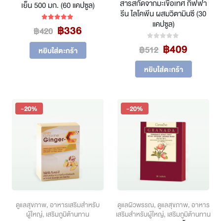
สารสกัดจากมะเขือเทศ กิฟฟา
เย็น 500 มก. (60 แคปซูล)
รีน ไลโคพีน ผสมวิตามินซี (30
แคปซูล)
Original
Current
฿
336
5.00
out of 5
฿
420
price
price
Original
Curren
฿
409
0
out of 5
was:
is:
฿
512
หยิบใส่ตะกร้า
price
price
฿420.
฿336.
was:
is:
หยิบใส่ตะกร้า
฿512.
฿409.
-20%
-20%
ดูแลสุขภาพ
,
อาหารเสริมสำหรับ
ดูแลผิวพรรณ
,
ดูแลสุขภาพ
,
อาหาร
ผู้ใหญ่
,
เสริมภูมิต้านทาน
เสริมสำหรับผู้ใหญ่
,
เสริมภูมิต้านทาน