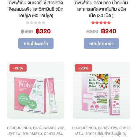
กิฟฟารีน จินเจอร์-ซี สารสกัด
กิฟฟารีน กรานาดา น้ำทับทิม
ขิงผสมผงขิง และวิตามินซี ชนิด
และสารสกัดจากทับทิม ชนิด
แคปซูล (60 แคปซูล)
เม็ด (30 เม็ด )
Original
Current
Original
Curren
฿
320
฿
240
0
out of 5
5.00
out of 5
฿
400
฿
300
price
price
price
price
was:
is:
was:
is:
หยิบใส่ตะกร้า
หยิบใส่ตะกร้า
฿400.
฿320.
฿300.
฿240.
-20%
-20%
ควบคุมน้ำหนัก
,
ดูแลผิวพรรณ
,
ดูแล
ควบคุมน้ำหนัก
,
ดูแลสุขภาพ
,
อาหาร
สุขภาพ
,
อาหารเสริม
,
อาหารเสริม
เสริม
,
อาหารเสริมสำหรับผู้ใหญ่
,