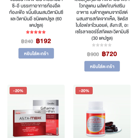
ซี-อี บรรเทาอาการท้องอืด
โวกลูแคน ผลิตภัณฑ์เสริม
ท้องเฟ้อ ขมิ้นชันผสมวิตามินซี
อาหาร เบต้ากลูแคนจากยีสต์
และวิตามินอี ชนิดแคปซูล (60
ผสมสารสกัดจากเห็ด, ซิตรัส
แคปซูล)
ไบโอฟลาโวนอยด์, สังกะสี, อะ
เซโรลาเชอร์รี่สกัดและวิตามินซี
(30 แคปซูล)
Original
Current
฿
192
5.00
out of 5
฿
240
price
price
Original
Curren
฿
720
was:
is:
0
out of 5
หยิบใส่ตะกร้า
฿
900
price
price
฿240.
฿192.
was:
is:
หยิบใส่ตะกร้า
฿900.
฿720.
-20%
-20%