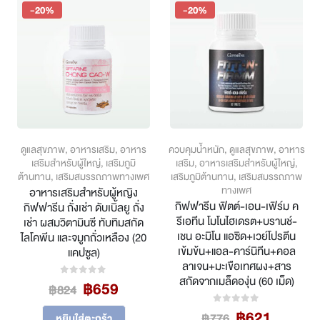
-20%
-20%
ดูแลสุขภาพ
,
อาหารเสริม
,
อาหาร
ควบคุมน้ำหนัก
,
ดูแลสุขภาพ
,
อาหาร
เสริมสำหรับผู้ใหญ่
,
เสริมภูมิ
เสริม
,
อาหารเสริมสำหรับผู้ใหญ่
,
ต้านทาน
,
เสริมสมรรถภาพทางเพศ
เสริมภูมิต้านทาน
,
เสริมสมรรถภาพ
ทางเพศ
อาหารเสริมสำหรับผู้หญิง
กิฟฟารีน ฟิตต์-เอน-เฟิร์ม ค
กิฟฟารีน ถั่งเช่า ดับเบิ้ลยู ถั่ง
รีเอทีน โมโนไฮเดรต+บรานช์-
เช่า ผสมวิตามินซี ทับทิมสกัด
เชน อะมิโน แอซิด+เวย์โปรตีน
ไลโคพีน และจมูกถั่วเหลือง (20
เข้มข้น+แอล-คาร์นิทีน+คอล
แคปซูล)
ลาเจน+มะเขือเทศผง+สาร
สกัดจากเมล็ดองุ่น (60 เม็ด)
Original
Current
฿
659
0
out of 5
฿
824
price
price
Original
Curren
฿
621
0
out of 5
was:
is:
฿
776
หยิบใส่ตะกร้า