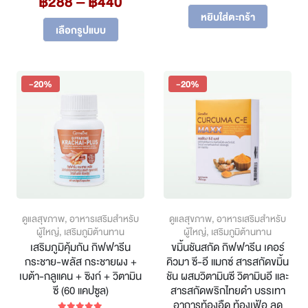
฿
288
–
฿
440
price
price
range:
was:
is:
หยิบใส่ตะกร้า
This
฿288
฿800.
฿640.
เลือกรูปแบบ
product
through
has
฿440
multiple
variants.
-20%
-20%
The
options
may
be
chosen
on
the
product
page
ดูแลสุขภาพ
,
อาหารเสริมสำหรับ
ดูแลสุขภาพ
,
อาหารเสริมสำหรับ
ผู้ใหญ่
,
เสริมภูมิต้านทาน
ผู้ใหญ่
,
เสริมภูมิต้านทาน
เสริมภูมิคุ้มกัน กิฟฟารีน
ขมิ้นชันสกัด กิฟฟารีน เคอร์
กระชาย-พลัส กระชายผง +
คิวมา ซี-อี แมกซ์ สารสกัดขมิ้น
เบต้า-กลูแคน + ซิงก์ + วิตามิน
ชัน ผสมวิตามินซี วิตามินอี และ
ซี (60 แคปซูล)
สารสกัดพริกไทยดำ บรรเทา
อาการท้องอืด ท้องเฟ้อ ลด