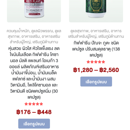
ควบคุมน้ำหนัก
,
ดูแลผิวพรรณ
,
ดูแล
ดูแลสุขภาพ
,
อาหารเสริม
,
อาหาร
สุขภาพ
,
อาหารเสริม
,
อาหารเสริม
เสริมสำหรับผู้ใหญ่
,
เสริมภูมิต้านทาน
สำหรับผู้ใหญ่
,
เสริมภูมิต้านทาน
กิฟฟารีน ปัณจะ ภูตะ ชนิด
หุ่นสวย ผิวใส หัวใจแข็งแรง ลด
แคปซูล ปรับสมดุลธาตุ (138
ไขมันในเลือด กิฟฟารีน โคซา
แคปซูล)
นอล มัลติ แพลนท์ โอเมก้า 3
ออยล์ ผลิตภัณฑ์เสริมอาหาร
Pri
฿
1,280
–
฿
2,560
5.00
out of 5
น้ำมันงาขี้ม่อน, น้ำมันเมล็ด
ran
แฟลกซ์ และน้ำมันงา ผสม
This
฿1,
เลือกรูปแบบ
product
วิตามินอี, โพลิโคซานอล และ
thr
has
วิตามินดี ชนิดแคปซูลนิ่ม (30
฿2,
multiple
แคปซูล)
variants.
The
Price
฿
176
–
฿
448
5.00
out of 5
options
range:
may
This
฿176
เลือกรูปแบบ
be
product