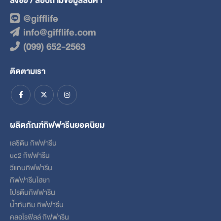
@gifflife
info@gifflife.com
(099) 652-2563
ติดตามเรา
ผลิตภัณฑ์กิฟฟารีนยอดนิยม
เลซิติน กิฟฟารีน
uc2 กิฟฟารีน
วีแกนกิฟฟารีน
กิฟฟารีนไฮยา
โปรตีนกิฟฟารีน
น้ำทับทิม กิฟฟารีน
คลอโรฟิลล์ กิฟฟารีน