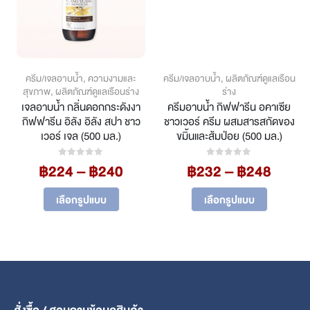
ครีม/เจลอาบน้ำ
,
ความงามและ
ครีม/เจลอาบน้ำ
,
ผลิตภัณฑ์ดูแลเรือน
สุขภาพ
,
ผลิตภัณฑ์ดูแลเรือนร่าง
ร่าง
เจลอาบน้ำ กลิ่นดอกกระดังงา
ครีมอาบน้ำ กิฟฟารีน อคาเซีย
กิฟฟารีน อิลัง อิลัง สปา ชาว
ชาวเวอร์ ครีม ผสมสารสกัดของ
เวอร์ เจล (500 มล.)
ขมิ้นและส้มป่อย (500 มล.)
ce
Price
Price
ge:
฿
224
–
฿
240
฿
232
–
฿
248
0
out of 5
0
out of 5
range:
range
00
This product has multiple variants. The options may be chosen on the product page
This product has multiple variants. The options may be chosen on the product page
฿224
฿232
ough
เลือกรูปแบบ
เลือกรูปแบบ
through
throu
96
฿240
฿248
สั่งซื้อ / สอบถามข้อมูลสินค้า