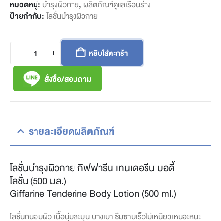
หมวดหมู่:
บำรุงผิวกาย
,
ผลิตภัณฑ์ดูแลเรือนร่าง
ป้ายกำกับ:
โลชั่นบำรุงผิวกาย
หยิบใส่ตะกร้า
สั่งซื้อ/สอบถาม
รายละเอียดผลิตภัณฑ์
โลชั่นบำรุงผิวกาย กิฟฟารีน เทนเดอรีน บอดี้
โลชั่น (500 มล.)
Giffarine Tenderine Body Lotion (500 ml.)
โลชั่นถนอมผิว เนื้อนุ่มละมุน บางเบา ซึมซาบเร็วไม่เหนียวเหนอะหนะ