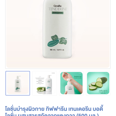
โลชั่นบำรุงผิวกาย กิฟฟารีน เทนเดอรีน บอดี้
โลชั่น ผสมสารสกัดจากแตงกวา (500 มล.)