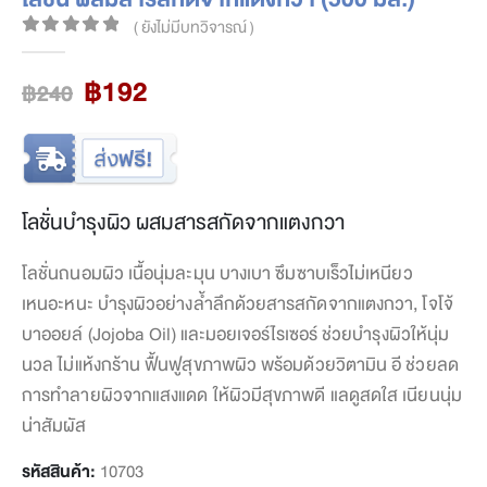
( ยังไม่มีบทวิจารณ์ )
0
out of 5
Original
Current
฿
192
฿
240
price
price
was:
is:
฿240.
฿192.
โลชั่นบำรุงผิว ผสมสารสกัดจากแตงกวา
โลชั่นถนอมผิว เนื้อนุ่มละมุน บางเบา ซึมซาบเร็วไม่เหนียว
เหนอะหนะ บำรุงผิวอย่างล้ำลึกด้วยสารสกัดจากแตงกวา, โจโจ้
บาออยล์ (Jojoba Oil) และมอยเจอร์ไรเซอร์ ช่วยบำรุงผิวให้นุ่ม
นวล ไม่แห้งกร้าน ฟื้นฟูสุขภาพผิว พร้อมด้วยวิตามิน อี ช่วยลด
การทำลายผิวจากแสงแดด ให้ผิวมีสุขภาพดี แลดูสดใส เนียนนุ่ม
น่าสัมผัส
รหัสสินค้า:
10703