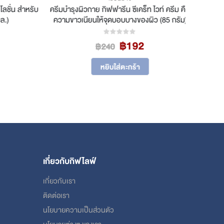
ชั่น สำหรับ
ครีมบำรุงผิวกาย กิฟฟารีน ซีเคร็ท ไวท์ ครีม คืน
บำ
)
ความขาวเนียนให้จุดบอบบางของผิว (85 กรัม)
rrent
Original
Current
฿
192
0
out of 5
฿
240
ice
price
price
was:
is:
หยิบใส่ตะกร้า
16.
฿240.
฿192.
เกี่ยวกับกิฟไลฟ์
เกี่ยวกับเรา
ติดต่อเรา
นโยบายความเป็นส่วนตัว
นโยบายต่างๆ ของเรา