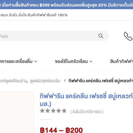
! เมื่อท่านซื้อสินค้าครบ ฿299 พร้อมรับส่วนลดเพิ่มสูงสุด 20% มีบริการเก็บ
ะดวก ฉับไว มั่นใจ สินค้ากิฟฟารีนแท้ 100%
าหารและเครื่องดื่ม
ของใช้ในครัวเรือน
สินค้ากิฟฟา
ณฑ์ดูแลเรือนร่าง
,
ดูแลผิวจุดซ่อนเร้น
กิฟฟารีน แคร์คลีน เฟรชชี่ สบู่เหลว
กิฟฟารีน แคร์คลีน เฟรชชี่ สบู่เหล
มล.)
( ยังไม่มีบทวิจารณ์ )
0
out of 5
Price
฿
144
–
฿
200