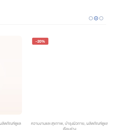
-20%
-20%
ิตภัณฑ์ดูแล
ความงามและสุขภาพ
,
บำรุงผิวกาย
,
ผลิตภัณฑ์ดูแล
ความง
เรือนร่าง
ยาสีฟัน 