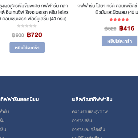
งผิวสูตรเข้มข้นพิเศษ กิฟฟารีน กลา
กิฟฟารีน ไฮยา ทรีดี คอมเพล็กซ์ โล
ต้ อินเทนซีฟ รีเจอเนอเรท ครีม ไฮโดร
ผิวมันและผิวผสม (40 มล.
คอนเซนเตรท ฟอร์มูเลชั่น (40 กรัม)
Original
Cu
฿
416
5.00
out of 5
฿
520
Original
Current
฿
720
price
pr
0
out of 5
฿
900
price
price
was:
is:
หยิบใส่ตะกร้า
was:
is:
฿520.
฿4
หยิบใส่ตะกร้า
฿900.
฿720.
์กิฟฟารีนยอดนิยม
ผลิตภัณฑ์กิฟฟารีน
ฟารีน
ความงามและสุขภาพ
รีน
อาหารเสริม
ารีน
อาหารและเครื่องดื่ม
ฮยา
ของใช้ในครัวเรือน