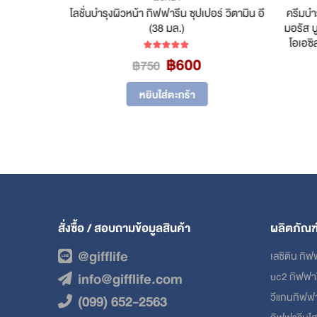
ัส บูเต้
โลชั่นบำรุงผิวหน้า กิฟฟารีน ซุปเปอร์ วิตามิน อี
ครีมบำรุ
กระชับผิว
(38 มล.)
มอรัส บูเ
)
โอเอซิส 
Original
Current
฿
600
5.00
out of 5
฿
750
rrent
price
price
ce
was:
is:
หยิบใส่ตะกร้า
฿750.
฿600.
84.
สั่งซื้อ / สอบถามข้อมูลสินค้า
ผลิตภัณฑ
@gifflife
เลซิติน กิฟ
info@gifflife.com
uc2 กิฟฟา
วีแกนกิฟฟ
(099) 652-2563
กิฟฟารีนไ