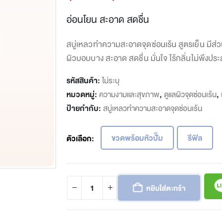
range:
฿144
อ่อนโยน สะอาด สดชื่น
through
฿200
สบู่เหลวทำความสะอาดจุดซ่อนเร้น สูตรเย็น ม
ผิวบอบบาง สะอาด สดชื่น มั่นใจ ไร้กลิ่นไม่พึงประ
รหัสสินค้า:
ไม่ระบุ
หมวดหมู่:
ความงามและสุขภาพ
,
ดูแลผิวจุดซ่อนเร้น
,
ป้ายกำกับ:
สบู่เหลวทำความสะอาดจุดซ่อนเร้น
ขวดพร้อมหัวปั๊ม
รีฟิล
ตัวเลือก
หยิบใส่ตะกร้า