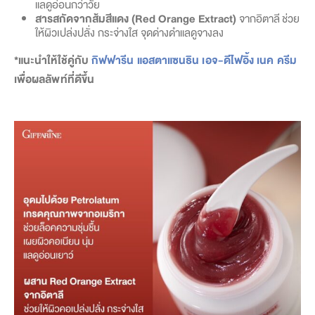
แลดูอ่อนกว่าวัย
สารสกัดจากส้มสีแดง (Red Orange Extract)
จากอิตาลี ช่วย
ให้ผิวเปล่งปลั่ง กระจ่างใส จุดด่างดำแลดูจางลง
*แนะนำให้ใช้คู่กับ
กิฟฟารีน แอสตาแซนธิน เอจ-ดีไฟอิ้ง เนค ครีม
เพื่อผลลัพท์ที่ดีขึ้น