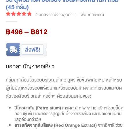
(45 กรัม)
2
บทวิจารณ์จากลูกค้า
|
เพิ่มบทวิจารณ์
5.00
out of 5
Price
฿
496
–
฿
812
range:
฿496
through
฿812
บอกลา ปัญหาคอเหี่ยว
ครีมลดเลือนริ้วรอยบริเวณลำคอ สูตรเข้มข้นพิเศษเหมาะสำหรับ
ผู้ที่มีปัญหาริ้วรอยแห่งวัย และริ้วรอยอันเกิดจากการขยับและบิด
ตัวของผิวบริเวณลำคอซ้ำๆ ด้วยส่วนผสมของ:
ปิโตรลาทัม (Petrolatum)
เกรดคุณภาพ จากอเมริกา ช่วยล็อค
ความชุ่มชื้น และลดการสูญเสียน้ำจากเซลล์ผิว เผยผิวเรียบเนียน
แลดูอ่อนกว่าวัย
สารสกัดจากส้มสีแดง (Red Orange Extract)
จากอิตาลี ช่วย