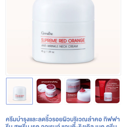
ครีมบำรุงและลดริ้วรอยผิวบริเวณลำคอ กิฟฟา
รีน สุพรีม เรด ออเรนจ์ แอนตี้-ริงเคิล เนค ครีม