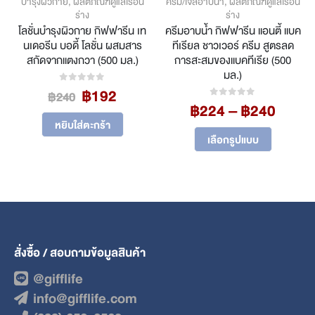
บำรุงผิวกาย
,
ผลิตภัณฑ์ดูแลเรือน
ครีม/เจลอาบน้ำ
,
ผลิตภัณฑ์ดูแลเรือน
ร่าง
ร่าง
โลชั่นบำรุงผิวกาย กิฟฟารีน เท
ครีมอาบน้ำ กิฟฟารีน แอนตี้ แบค
นเดอรีน บอดี้ โลชั่น ผสมสาร
ทีเรียล ชาวเวอร์ ครีม สูตรลด
สกัดจากแตงกวา (500 มล.)
การสะสมของแบคทีเรีย (500
มล.)
Original
Current
฿
192
0
out of 5
฿
240
ent
Price
price
price
฿
224
–
฿
240
0
out of 5
range
was:
is:
หยิบใส่ตะกร้า
This product has multiple variants. The options may be chosen on the product page
฿224
฿240.
฿192.
เลือกรูปแบบ
.
throu
฿240
สั่งซื้อ / สอบถามข้อมูลสินค้า
@gifflife
info@gifflife.com