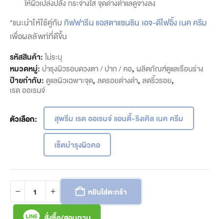
ให้ผิวเปล่งปลั่ง กระจ่างใส จุดด่างดำแลดูจางลง
*แนะนำให้ใช้คู่กับ
กิฟฟารีน แอสตาแซนธิน เอจ-ดีไฟอิ้ง เนค ครีม
เพื่อผลลัพท์ที่ดีขึ้น
รหัสสินค้า:
ไม่ระบุ
หมวดหมู่:
บำรุงผิวรอบดวงตา / ปาก / คอ
,
ผลิตภัณฑ์ดูแลเรือนร่าง
ป้ายกำกับ:
ดูแลผิวเฉพาะจุด
,
ลดรอยด่างดำ
,
ลดริ้วรอย
,
เรด ออเรนจ์
สุพรีม เรด ออเรนจ์ แอนตี้-ริงเคิล เนค ครีม
ตัวเลือก
เซ็ตบำรุงผิวคอ
หยิบใส่ตะกร้า
สั่งซื้อ/สอบถาม