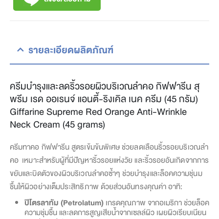
รายละเอียดผลิตภัณฑ์
ครีมบำรุงและลดริ้วรอยผิวบริเวณลำคอ กิฟฟารีน สุ
พรีม เรด ออเรนจ์ แอนตี้-ริงเคิล เนค ครีม (45 กรัม)
Giffarine Supreme Red Orange Anti-Wrinkle
Neck Cream (45 grams)
ครีมทาคอ กิฟฟารีน สูตรเข้มข้นพิเศษ ช่วยลดเลือนริ้วรอยบริเวณลำ
คอ เหมาะสำหรับผู้ที่มีปัญหาริ้วรอยแห่งวัย และริ้วรอยอันเกิดจากการ
ขยับและบิดตัวของผิวบริเวณลำคอซ้ำๆ ช่วยบำรุงและล็อคความชุ่นม
ชื้นให้ผิวอย่างเต็มประสิทธิภาพ ด้วยส่วนอันทรงคุณค่า อาทิ:
ปิโตรลาทัม (Petrolatum)
เกรดคุณภาพ จากอเมริกา ช่วยล็อค
ความชุ่มชื้น และลดการสูญเสียน้ำจากเซลล์ผิว เผยผิวเรียบเนียน