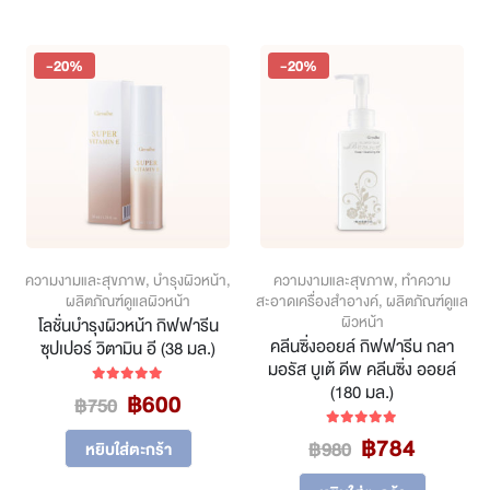
through
฿848
multiple
has
฿848
variants.
multiple
The
variants.
-20%
-20%
options
The
may
options
be
may
chosen
be
on
chosen
the
on
product
the
page
product
page
ความงามและสุขภาพ
,
บำรุงผิวหน้า
,
ความงามและสุขภาพ
,
ทำความ
ผลิตภัณฑ์ดูแลผิวหน้า
สะอาดเครื่องสำอางค์
,
ผลิตภัณฑ์ดูแล
ผิวหน้า
โลชั่นบำรุงผิวหน้า กิฟฟารีน
คลีนซิ่งออยล์ กิฟฟารีน กลา
ซุปเปอร์ วิตามิน อี (38 มล.)
มอรัส บูเต้ ดีพ คลีนซิ่ง ออยล์
(180 มล.)
Original
Current
฿
600
5.00
out of 5
฿
750
price
price
Original
Curren
฿
784
5.00
out of 5
was:
is:
฿
980
หยิบใส่ตะกร้า
price
price
฿750.
฿600.