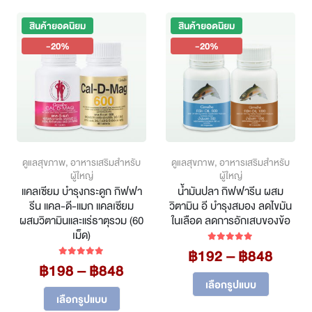
฿448
on
multiple
the
variants.
สินค้ายอดนิยม
สินค้ายอดนิยม
product
The
page
-20%
-20%
options
may
be
chosen
on
the
product
page
ดูแลสุขภาพ
,
อาหารเสริมสำหรับ
ดูแลสุขภาพ
,
อาหารเสริมสำหรับ
ผู้ใหญ่
ผู้ใหญ่
แคลเซียม บำรุงกระดูก กิฟฟา
น้ำมันปลา กิฟฟารีน ผสม
รีน แคล-ดี-แมก แคลเซียม
วิตามิน อี บำรุงสมอง ลดไขมัน
ผสมวิตามินและแร่ธาตุรวม (60
ในเลือด ลดการอักเสบของข้อ
เม็ด)
Price
฿
192
–
฿
848
5.00
out of 5
Price
฿
198
–
฿
848
range
5.00
out of 5
This
range:
฿192
เลือกรูปแบบ
product
This
฿198
throu
เลือกรูปแบบ
has
product