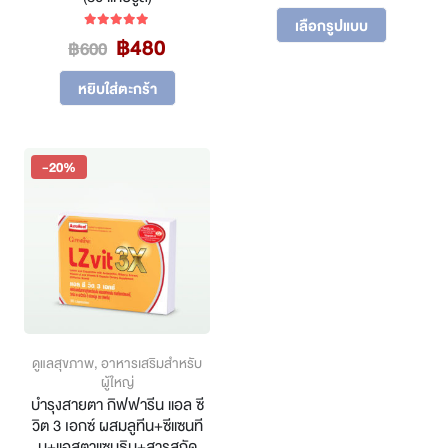
range
This
฿304
เลือกรูปแบบ
product
Original
Current
฿
480
5.00
out of 5
throu
฿
600
has
price
price
฿464
multiple
was:
is:
หยิบใส่ตะกร้า
variants.
฿600.
฿480.
The
options
may
-20%
be
chosen
on
the
product
page
ดูแลสุขภาพ
,
อาหารเสริมสำหรับ
ผู้ใหญ่
บำรุงสายตา กิฟฟารีน แอล ซี
วิต 3 เอกซ์ ผสมลูทีน+ซีแซนที
น+แอสตาแซนธิน+สารสกัด