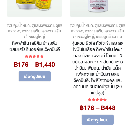
ควบคุมน้ำหนัก
,
ดูแลผิวพรรณ
,
ดูแล
ควบคุมน้ำหนัก
,
ดูแลผิวพรรณ
,
ดูแล
สุขภาพ
,
อาหารเสริม
,
อาหารเสริม
สุขภาพ
,
อาหารเสริม
,
อาหารเสริม
สำหรับผู้ใหญ่
สำหรับผู้ใหญ่
,
เสริมภูมิต้านทาน
กิฟฟารีน เลซิติน บำรุงตับ
หุ่นสวย ผิวใส หัวใจแข็งแรง ลด
ผสมแคโรทีนอยด์และวิตามินอี
ไขมันในเลือด กิฟฟารีน โคซา
นอล มัลติ แพลนท์ โอเมก้า 3
ออยล์ ผลิตภัณฑ์เสริมอาหาร
Price
฿
176
–
฿
1,440
5.00
out of 5
น้ำมันงาขี้ม่อน, น้ำมันเมล็ด
range:
This
แฟลกซ์ และน้ำมันงา ผสม
฿176
เลือกรูปแบบ
product
วิตามินอี, โพลิโคซานอล และ
through
has
วิตามินดี ชนิดแคปซูลนิ่ม (30
฿1,440
multiple
แคปซูล)
variants.
The
Price
฿
176
–
฿
448
5.00
out of 5
options
range
may
This
฿176
เลือกรูปแบบ
be
product
throu
chosen
has