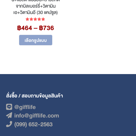
จากบิลเบอร์รี่+วิตามิน
เอ+วิตามินอี (30 แคปซูล)
Price
฿
464
–
฿
736
5.00
out of 5
range:
This
฿464
เลือกรูปแบบ
product
through
has
฿736
multiple
variants.
The
options
may
be
chosen
สั่งซื้อ / สอบถามข้อมูลสินค้า
on
the
@gifflife
product
info@gifflife.com
page
(099) 652-2563