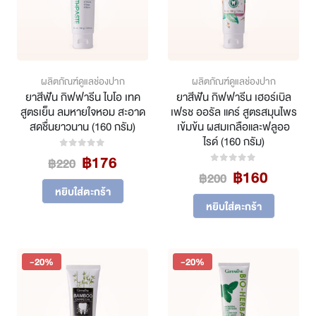
ผลิตภัณฑ์ดูแลช่องปาก
ผลิตภัณฑ์ดูแลช่องปาก
ยาสีฟัน กิฟฟารีน ไบโอ เทค
ยาสีฟัน กิฟฟารีน เฮอร์เบิล
สูตรเย็น ลมหายใจหอม สะอาด
เฟรช ออรัล แคร์ สูตรสมุนไพร
สดชื่นยาวนาน (160 กรัม)
เข้มข้น ผสมเกลือและฟลูออ
ไรด์ (160 กรัม)
Original
Current
฿
176
0
out of 5
฿
220
Original
Curren
price
price
฿
160
0
out of 5
฿
200
price
price
was:
is:
หยิบใส่ตะกร้า
was:
is:
฿220.
฿176.
หยิบใส่ตะกร้า
฿200.
฿160.
-20%
-20%