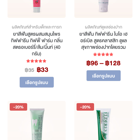
ผลิตภัณฑ์สำหรับเด็กและทารก
ผลิตภัณฑ์ดูแลช่องปาก
ยาสีฟันสูตรผสมสมุนไพร
ยาสีฟัน กิฟฟารีน ไบโอ เฮ
กิฟฟารีน กิฟฟี่ ฟาร์ม กลิ่น
อร์เบิล สูตรคลาสสิก ดูแล
สตรอเบอร์รี่/ส้ม/มิ้นท์ (40
สุขภาพช่องปากโดยรวม
กรัม)
Price
฿
96
–
฿
128
5.00
out of 5
Original
Current
฿
33
range:
5.00
out of 5
฿
35
This
price
price
฿96
เลือกรูปแบบ
product
This
was:
is:
throu
เลือกรูปแบบ
has
product
฿35.
฿33.
฿128
multiple
has
variants.
multiple
The
variants.
-20%
-20%
options
The
may
options
be
may
chosen
be
on
chosen