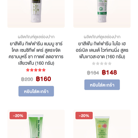
ผลิตภัณฑ์ดูแลช่องปาก
ผลิตภัณฑ์ดูแลช่องปาก
ยาสีฟัน กิฟฟารีน แบมบู ชาร์
ยาสีฟัน กิฟฟารีน ไบโอ เฮ
โคล เซนซิทีฟ แคร์ สูตรขจัด
อร์เบิล เดนเต้ ไวท์เทนนิ่ง สูตร
คราบบุหรี่ ชา กาแฟ ลดอาการ
ฟันขาวสะอาด (160 กรัม)
เสียวฟัน (160 กรัม)
Original
Curren
฿
148
0
out of 5
฿
184
Original
Current
฿
160
price
price
5.00
out of 5
฿
200
price
price
was:
is:
หยิบใส่ตะกร้า
was:
is:
฿184.
฿148.
หยิบใส่ตะกร้า
฿200.
฿160.
-20%
-20%