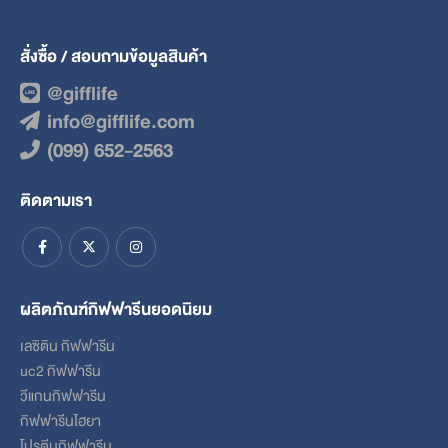
สั่งซื้อ / สอบถามข้อมูลสินค้า
@gifflife
info@gifflife.com
(099) 652-2563
ติดตามเรา
ผลิตภัณฑ์กิฟฟารีนยอดนิยม
เลซิติน กิฟฟารีน
uc2 กิฟฟารีน
วีแกนกิฟฟารีน
กิฟฟารีนไฮยา
โปรตีนกิฟฟารีน