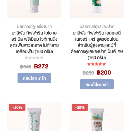
the
on
product
the
page
product
page
ผลิตภัณฑ์ดูแลช่องปาก
ผลิตภัณฑ์ดูแลช่องปาก
ยาสีฟัน กิฟฟารีน ไบโอ เฮ
ยาสีฟัน กิฟฟารีน เอลเดอลี่
อร์เบิล พรีเมี่ยม ไวท์เทนนิ่ง
เนเจอร์ แคร์ สูตรอ่อนโยน
สูตรฟันขาวสะอาด ไม่ทำลาย
สำหรับผู้สูงอายุและผู้ที่
เคลือบฟัน (160 กรัม)
ต้องการดูแลช่องปากเป็นพิเศษ
(160 กรัม)
Original
Current
฿
272
0
out of 5
฿
340
Original
Curren
price
price
฿
200
5.00
out of 5
฿
250
price
price
was:
is:
หยิบใส่ตะกร้า
was:
is:
฿340.
฿272.
หยิบใส่ตะกร้า
฿250.
฿200.
-20%
-20%