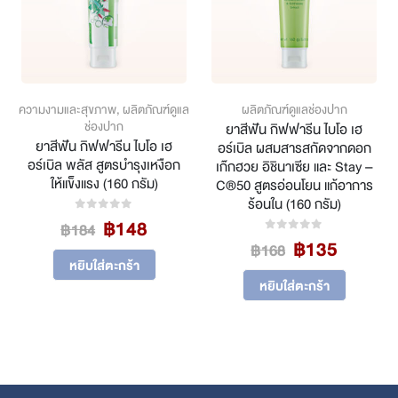
ความงามและสุขภาพ
,
ผลิตภัณฑ์ดูแล
ผลิตภัณฑ์ดูแลช่องปาก
ช่องปาก
ยาสีฟัน กิฟฟารีน ไบโอ เฮ
ยาสีฟัน กิฟฟารีน ไบโอ เฮ
อร์เบิล ผสมสารสกัดจากดอก
อร์เบิล พลัส สูตรบำรุงเหงือก
เก๊กฮวย อิชินาเซีย และ Stay –
ให้แข็งแรง (160 กรัม)
C®50 สูตรอ่อนโยน แก้อาการ
ร้อนใน (160 กรัม)
Original
Current
฿
148
0
out of 5
฿
184
price
price
Original
Curren
฿
135
0
out of 5
฿
168
was:
is:
price
price
หยิบใส่ตะกร้า
฿184.
฿148.
was:
is:
หยิบใส่ตะกร้า
฿168.
฿135.