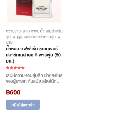
ความงามและสุขภาพ
,
น้ำหอมสำหรับ
สุภาพบุรุษ
,
ผลิตภัณฑ์สำหรับสุภาพ
บุรุษ
น้ำหอม กิฟฟารีน ซิกเนเจอร์
สมาร์ทเนส เออ ดิ พาร์ฟูม (50
มล.)
5.00
out of 5
เสน่ห์ความหอมลุ่มลึก น่าหลงใหล
ของผู้ชายเท่ ทันสมัย สไตล์นัก
ธุรกิจ
฿
600
น้ำหอมสำหรับสุภาพบุรุษ กลิ่น
หอมเฉพาะอันโดดเด่น มอบอา
รมณ์สบายๆ ในทุกโอกาส เสริม
หยิบใส่ตะกร้า
สร้างเสน่ห์ เพิ่มความมั่นใจ ให้
ผู้ชายทันสมัยเช่นคุณ