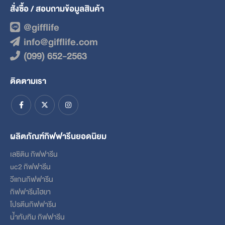
สั่งซื้อ / สอบถามข้อมูลสินค้า
@gifflife
info@gifflife.com
(099) 652-2563
ติดตามเรา
ผลิตภัณฑ์กิฟฟารีนยอดนิยม
เลซิติน กิฟฟารีน
uc2 กิฟฟารีน
วีแกนกิฟฟารีน
กิฟฟารีนไฮยา
โปรตีนกิฟฟารีน
น้ำทับทิม กิฟฟารีน