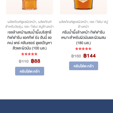
ผลิตภัณฑ์ดูแลผิวหน้า
,
ผลิตภัณฑ์
ผลิตภัณฑ์ดูแลผิวหน้า
,
เจล / โฟม/ สบู่
สำหรับวัยรุ่น
,
เจล / โฟม/ สบู่ล้างหน้า
ล้างหน้า
เจลล้างหน้าผสมน้ำผึ้งบริสุทธิ์
ครีมน้ำผึ้งล้างหน้า กิฟฟารีน
กิฟฟารีน แอคทีฟ ยัง ฮันนี่ แอ
เหมาะสำหรับผิวมันและผิวผสม
คเน่ แคร์ คลีนเซอร์ ดูแลปัญหา
(180 มล.)
สิวและผิวมัน (100 มล.)
Original
Curren
฿
144
5.00
out of 5
฿
180
Original
Current
฿
88
price
price
5.00
out of 5
฿
110
price
price
was:
is:
หยิบใส่ตะกร้า
was:
is:
฿180.
฿144.
หยิบใส่ตะกร้า
฿110.
฿88.