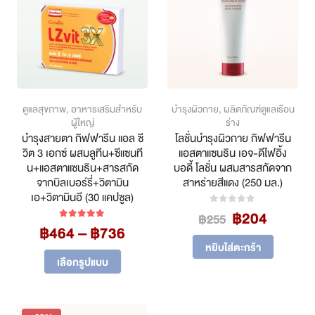
ดูแลสุขภาพ
,
อาหารเสริมสำหรับ
บำรุงผิวกาย
,
ผลิตภัณฑ์ดูแลเรือน
ผู้ใหญ่
ร่าง
บำรุงสายตา กิฟฟารีน แอล ซี
โลชั่นบำรุงผิวกาย กิฟฟารีน
วิต 3 เอกซ์ ผสมลูทีน+ซีแซนที
แอสตาแซนธิน เอจ-ดีไฟอิ้ง
น+แอสตาแซนธิน+สารสกัด
บอดี้ โลชั่น ผสมสารสกัดจาก
จากบิลเบอร์รี่+วิตามิน
สาหร่ายสีแดง (250 มล.)
เอ+วิตามินอี (30 แคปซูล)
Original
Curren
฿
204
0
out of 5
฿
255
Price
฿
464
–
฿
736
price
price
5.00
out of 5
range:
was:
is:
หยิบใส่ตะกร้า
This
฿464
฿255.
฿204.
เลือกรูปแบบ
product
through
has
฿736
multiple
variants.