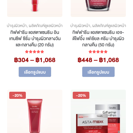
บำรุงผิวหน้า
,
ผลิตภัณฑ์ดูแลผิวหน้า
บำรุงผิวหน้า
,
ผลิตภัณฑ์ดูแลผิวหน้า
กิฟฟารีน แอสตาแซนธิน อิน
กิฟฟารีน แอสตาแซนธิน เอจ-
เทนซีฟ ซีรั่ม บำรุงผิวกลางวัน
ดีไฟอิ้ง เฟเชียล ครีม บำรุงผิว
และกลางคืน (20 กรัม)
กลางคืน (50 กรัม)
Price
Pric
฿
304
–
฿
1,068
฿
448
–
฿
1,068
5.00
out of 5
5.00
out of 5
range:
rang
This
This
฿304
฿44
เลือกรูปแบบ
เลือกรูปแบบ
product
product
through
thro
has
has
฿1,068
฿1,0
multiple
multiple
variants.
variants.
-20%
-20%
The
The
options
options
may
may
be
be
chosen
chosen
on
on