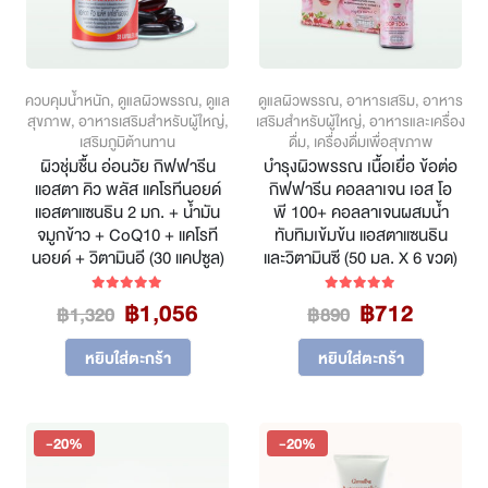
on
on
the
the
product
product
page
page
ควบคุมน้ำหนัก
,
ดูแลผิวพรรณ
,
ดูแล
ดูแลผิวพรรณ
,
อาหารเสริม
,
อาหาร
สุขภาพ
,
อาหารเสริมสำหรับผู้ใหญ่
,
เสริมสำหรับผู้ใหญ่
,
อาหารและเครื่อง
เสริมภูมิต้านทาน
ดื่ม
,
เครื่องดื่มเพื่อสุขภาพ
ผิวชุ่มชื้น อ่อนวัย กิฟฟารีน
บำรุงผิวพรรณ เนื้อเยื่อ ข้อต่อ
แอสตา คิว พลัส แคโรทีนอยด์
กิฟฟารีน คอลลาเจน เอส โอ
แอสตาแซนธิน 2 มก. + น้ำมัน
พี 100+ คอลลาเจนผสมน้ำ
จมูกข้าว + CoQ10 + แคโรที
ทับทิมเข้มข้น แอสตาแซนธิน
นอยด์ + วิตามินอี (30 แคปซูล)
และวิตามินซี (50 มล. X 6 ขวด)
Original
Current
Original
Curren
฿
1,056
฿
712
5.00
out of 5
5.00
out of 5
฿
1,320
฿
890
price
price
price
price
was:
is:
was:
is:
หยิบใส่ตะกร้า
หยิบใส่ตะกร้า
฿1,320.
฿1,056.
฿890.
฿712.
-20%
-20%