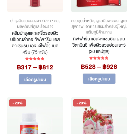
the
the
product
product
page
page
บำรุงผิวรอบดวงตา / ปาก / คอ
,
ควบคุมน้ำหนัก
,
ดูแลผิวพรรณ
,
ดูแล
ผลิตภัณฑ์ดูแลเรือนร่าง
สุขภาพ
,
อาหารเสริมสำหรับผู้ใหญ่
,
เสริมภูมิต้านทาน
ครีมบำรุงและลดริ้วรอยผิว
กิฟฟารีน แอสตาแซนธิน ผสม
บริเวณลำคอ กิฟฟารีน แอส
วิตามินซี เพื่อผิวสวยอ่อนเยาว์
ตาแซนธิน เอจ-ดีไฟอิ้ง เนค
(30 แคปซูล)
ครีม (75 กรัม)
Price
฿
528
–
฿
928
Price
5.00
out of 5
฿
317
–
฿
812
5.00
out of 5
range
range:
This
This
฿528
฿317
เลือกรูปแบบ
เลือกรูปแบบ
product
product
throu
through
has
has
฿928
฿812
multiple
multiple
variants.
variants.
-20%
-20%
The
The
options
options
may
may
be
be
chosen
chosen