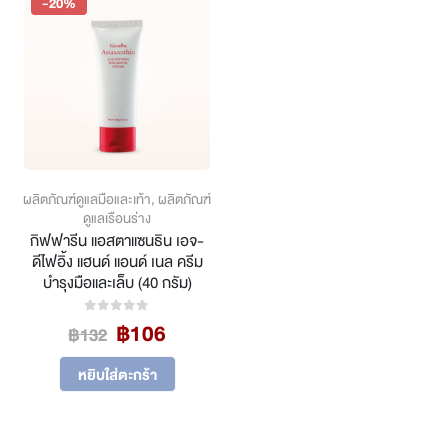
-20%
The
options
may
be
chosen
on
the
product
page
ผลิตภัณฑ์ดูแลมือและเท้า
,
ผลิตภัณฑ์
ดูแลเรือนร่าง
กิฟฟารีน แอสตาแซนธิน เอจ-
ดีไฟอิ้ง แฮนด์ แอนด์ เนล ครีม
บำรุงมือและเล็บ (40 กรัม)
Original
Current
฿
106
0
out of 5
฿
132
price
price
was:
is:
หยิบใส่ตะกร้า
฿132.
฿106.