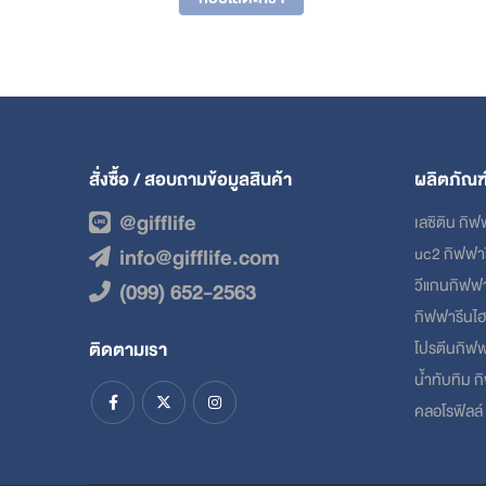
฿600.
฿480.
สั่งซื้อ / สอบถามข้อมูลสินค้า
ผลิตภัณฑ
@gifflife
เลซิติน กิฟ
info@gifflife.com
uc2 กิฟฟา
วีแกนกิฟฟ
(099) 652-2563
กิฟฟารีนไ
ติดตามเรา
โปรตีนกิฟฟ
น้ำทับทิม 
คลอโรฟิลล์