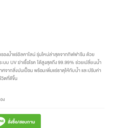
องกรองน้ำแร่อัลคาไลน์ รุ่นใหม่ล่าสุดจากกิฟฟารีน ด้วย
ะบบ UV ฆ่าเชื้อโรค ได้สูงสุดถึง 99.99% ช่วยเปลี่ยนน้ำ
ศจากสิ่งปนเปื้อน พร้อมเพิ่มแร่ธาตุให้กับน้ำ และปรับค่า
ตที่ดีขึ้น
รอง
สั่งซื้อ/สอบถาม