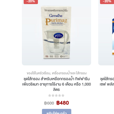
-20%
-20%
ากาศ
ของใช้ในครัวเรือน
,
เครื่องกรองน้ำและไส้กรอง
ิล & ไลม์
ชุดไส้กรอง สำหรับเหยือกกรองน้ำ กิฟฟารีน
ชุดไส้กร
มล.)
เพียวริแมก อายุการใช้งาน 6 เดือน หรือ 1,000
เซฟ พลัส 
ลิตร
Original
Current
฿
480
0
out of 5
฿
600
price
price
was:
is:
หยิบใส่ตะกร้า