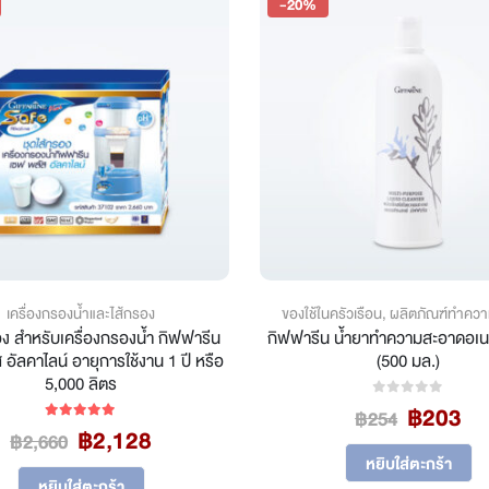
-20%
เครื่องกรองน้ำและไส้กรอง
ของใช้ในครัวเรือน
,
ผลิตภัณฑ์ทำคว
อง สำหรับเครื่องกรองน้ำ กิฟฟารีน
กิฟฟารีน น้ำยาทำความสะอาดอเน
อัลคาไลน์ อายุการใช้งาน 1 ปี หรือ
(500 มล.)
5,000 ลิตร
Original
Cu
฿
203
0
out of 5
฿
254
Original
Current
฿
2,128
price
pr
5.00
out of 5
฿
2,660
price
price
was:
is:
หยิบใส่ตะกร้า
was:
is:
฿254.
฿2
หยิบใส่ตะกร้า