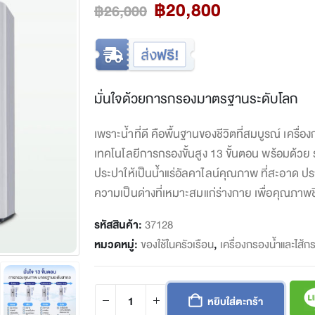
Original
Current
฿
20,800
฿
26,000
price
price
was:
is:
฿26,000.
฿20,800.
มั่นใจด้วยการกรองมาตรฐานระดับโลก
เพราะน้ำที่ดี คือพื้นฐานของชีวิตที่สมบูรณ์ เครื่
เทคโนโลยีการกรองขั้นสูง 13 ขั้นตอน พร้อมด้วย ร
ประปาให้เป็นน้ำแร่อัลคาไลน์คุณภาพ ที่สะอาด ปรา
ความเป็นด่างที่เหมาะสมแก่ร่างกาย เพื่อคุณภาพชีวิ
รหัสสินค้า:
37128
หมวดหมู่:
ของใช้ในครัวเรือน
,
เครื่องกรองน้ำและไส้ก
หยิบใส่ตะกร้า