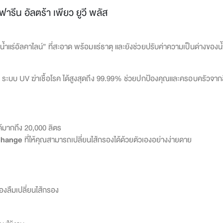
กิฟฟารีน อัลตร้า เพียว ยูวี พลัส
้ำแร่อัลคาไลน์” ที่สะอาด พร้อมแร่ธาตุ และยังช่วยปรับค่าความเป็นด่างของน
ะบบ UV ฆ่าเชื้อโรค ได้สูงสุดถึง 99.99% ช่วยปกป้องคุณและครอบครัวจากสิ่งป
้มากถึง 20,000 ลิตร
Change
ที่ให้คุณสามารถเปลี่ยนไส้กรองได้ด้วยตัวเองอย่างง่ายดาย
องลืมเปลี่ยนไส้กรอง