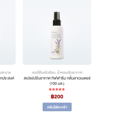
ามสะอาด
ของใช้ในครัวเรือน
,
น้ำหอมปรับอากาศ
ของ
กประสงค์
สเปรย์ปรับอากาศ กิฟฟารีน กลิ่นลาเวนเดอร์
ก้านไม้ห
(100 มล.)
น็อต 
rrent
฿
200
5.00
out of 5
ice
หยิบใส่ตะกร้า
03.