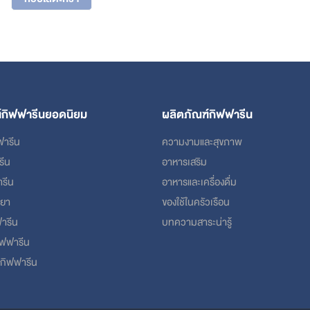
฿2,660.
฿2,128.
์กิฟฟารีนยอดนิยม
ผลิตภัณฑ์กิฟฟารีน
ฟารีน
ความงามและสุขภาพ
รีน
อาหารเสริม
ารีน
อาหารและเครื่องดื่ม
ฮยา
ของใช้ในครัวเรือน
ารีน
บทความสาระน่ารู้
กิฟฟารีน
 กิฟฟารีน