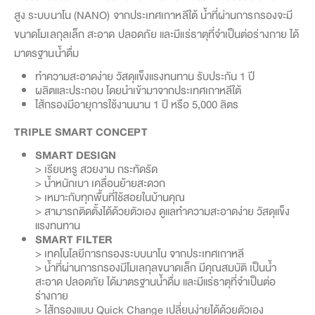
สูง ระบบนาโน (NANO) จากประเทศเกาหลีใต้ น้ำที่ผ่านการกรองจะมี
ขนาดโมเลกุลเล็ก สะอาด ปลอดภัย และมีแร่ธาตุที่จำเป็นต่อร่างกาย ได้
มาตรฐานน้ำดื่ม
ทำความสะอาดง่าย วัสดุแข็งแรงทนทาน รับประกัน 1 ปี
ผลิตและประกอบ โดยนำเข้ามาจากประเทศเกาหลีใต้
ไส้กรองมีอายุการใช้งานนาน 1 ปี หรือ 5,000 ลิตร
TRIPLE SMART CONCEPT
SMART DESIGN
> เรียบหรู สวยงาม กระทัดรัด
> น้ำหนักเบา เคลื่อนย้ายสะดวก
> เหมาะกับทุกพื้นที่ใช้สอยในบ้านคุณ
> สามารถติดตั้งได้ด้วยตัวเอง ดูแลทำความสะอาดง่าย วัสดุแข็ง
แรงทนทาน
SMART FILTER
> เทคโนโลยีการกรองระบบนาโน จากประเทศเกาหลี
> น้ำที่ผ่านการกรองมีโมเลกุลขนาดเล็ก มีคุณสมบัติ เป็นน้ำ
สะอาด ปลอดภัย ได้มาตรฐานน้ำดื่ม และมีแร่ธาตุที่จำเป็นต่อ
ร่างกาย
> ไส้กรองแบบ Quick Change เปลี่ยนง่ายได้ด้วยตัวเอง