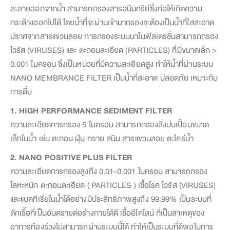
ละลายออกจากน้ำ สามารถกรองสารอนินทรีย์ซึ่งก่อให้เกิดความ
กระด้างออกไปได้ โดยน้ำที่จะผ่านเข้ามากรองจะต้องเป็นน้ำที่ใสสะอาด
ปราศจากสารแขวนลอย การกรองระบบนาโนฟิลเตรชั่นสามารถกรอง
ไวรัส (VIRUSES) และ ตะกอนละเอียด (PARTICLES) ที่มีขนาดเล็ก >
0.001 ไมครอน ซึ่งเป็นหน่วยที่มีความละเอียดสูง ทำให้น้ำที่ผ่านระบบ
NANO MEMBRANCE FILTER เป็นน้ำที่สะอาด ปลอดภัย เหมาะกับ
การดื่ม
1. HIGH PERFORMANCE SEDIMENT FILTER
ความละเอียดการกรอง 5 ไมครอน สามารถกรองสิ่งปนเปื้อนขนาด
เล็กในน้ำ เช่น ตะกอน ฝุ่น ทราย สนิม สารแขวนลอย ตะไคร่น้ำ
2. NANO POSITIVE PLUS FILTER
ความละเอียดการกรองสูงถึง 0.01-0.001 ไมครอน สามารถกรอง
โลหะหนัก ตะกอนละเอียด ( PARTICLES ) เชื้อโรค ไวรัส (VIRUSES)
และแบคทีเรียในน้ำได้อย่างมีประสิทธิภาพสูงถึง 99.99% เป็นระบบที่
ดักเชื้อที่เป็นอันตรายต่อร่างกายได้ดี เชื้ออีโคไลน์ ที่เป็นสาเหตุของ
อาการท้องร่วงไม่สามารถผ่านระบบนี้ได้ ทำให้เป็นระบบที่ดีพอในการ