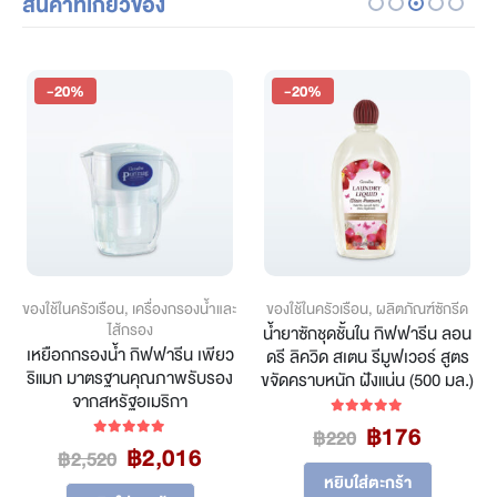
สินค้าที่เกี่ยวข้อง
-20%
-20%
ของใช้ในครัวเรือน
,
เครื่องกรองน้ำและ
ของใช้ในครัวเรือน
,
ผลิตภัณฑ์ซักรีด
ไส้กรอง
น้ำยาซักชุดชั้นใน กิฟฟารีน ลอน
เหยือกกรองน้ำ กิฟฟารีน เพียว
ดรี ลิควิด สเตน รีมูฟเวอร์ สูตร
ริแมก มาตรฐานคุณภาพรับรอง
ขจัดคราบหนัก ฝังแน่น (500 มล.)
จากสหรัฐอเมริกา
Original
Curren
฿
176
5.00
out of 5
฿
220
Original
Current
฿
2,016
5.00
out of 5
price
price
฿
2,520
price
price
was:
is:
หยิบใส่ตะกร้า