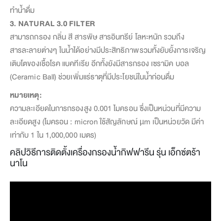
ทำน้ำดื่ม
3. NATURAL 3.0 FILTER
สามารถกรอง กลิ่น สี สารพิษ สารอินทรีย์ โลหะหนัก รวมถึง
สารละลายต่างๆ ในน้ำได้อย่างมีประสิทธิภาพรวมทั้งยับยั้งการเจริญ
เติบโตของเชื้อโรค แบคทีเรีย อีกทั้งยังมีสารกรอง เซรามิค บอล
(Ceramic Ball) ช่วยเพิ่มแร่ธาตุที่มีประโยชน์ในน้ำก่อนดื่ม
หมายเหตุ:
ความละเอียดในการกรองสูง 0.001 ไมครอน ซึ่งเป็นหน่วนที่มีความ
ละเอียดสูง (ไมครอน : micron ใช้สัญลักษณ์ µm เป็นหน่วยวัด มีค่า
เท่ากับ 1 ใน 1,000,000 เมตร)
คลิปวิธีการติดตั้งเครื่องกรองน้ำกิฟฟารีน รุ่น เอ็กซ์ตร้า
นาโน