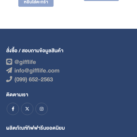
was:
is:
฿220.
฿176.
หยิบใส่ตะกร้า
฿2,520.
฿2,016.
สั่งซื้อ / สอบถามข้อมูลสินค้า
@gifflife
info@gifflife.com
(099) 652-2563
ติดตามเรา
ผลิตภัณฑ์กิฟฟารีนยอดนิยม