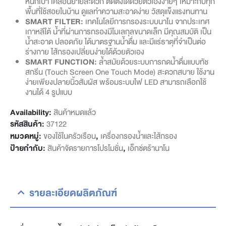
หนักเบา เคลื่อนย้ายสะดวก ติดตั้งได้ด้วยตัวเองง่ายๆ เหมาะกับทุก
พื้นที่ใช้สอยในบ้าน ดูแลทำความสะอาดง่าย วัสดุแข็งแรงทนทาน
SMART FILTER:
เทคโนโลยีการกรองระบบนาโน จากประเทศ
เกาหลีใต้ น้ำที่ผ่านการกรองมีโมเลกุลขนาดเล็ก มีคุณสมบัติ เป็น
น้ำสะอาด ปลอดภัย ได้มาตรฐานน้ำดื่ม และมีแร่ธาตุที่จำเป็นต่อ
ร่างกาย ไส้กรองเปลี่ยนง่ายได้ด้วยตัวเอง
SMART FUNCTION:
ล้ำสมัยด้วยระบบการกดน้ำดื่มแบบทัช
สกรีน (Touch Screen One Touch Mode) สะดวกสบาย ใช้งาน
ง่ายเพียงปลายนิ้วสัมผัส พร้อมระบบไฟ LED สามารถเลือกใช้
งานได้ 4 รูปแบบ
Availability:
สินค้าหมดแล้ว
รหัสสินค้า:
37122
หมวดหมู่:
ของใช้ในครัวเรือน
,
เครื่องกรองน้ำและไส้กรอง
ป้ายกำกับ:
สินค้าจัดรายการโปรโมชั่น
,
เอ็กซ์ตร้านาโน
รายละเอียดผลิตภัณฑ์