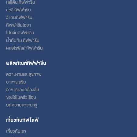
เลซิติน กิฟฟารีน
uc2 กิฟฟารีน
วีแกนกิฟฟารีน
กิฟฟารีนไฮยา
โปรตีนกิฟฟารีน
น้ำทับทิม กิฟฟารีน
คลอโรฟิลล์ กิฟฟารีน
ผลิตภัณฑ์กิฟฟารีน
ความงามและสุขภาพ
อาหารเสริม
อาหารและเครื่องดื่ม
ของใช้ในครัวเรือน
บทความสาระน่ารู้
เกี่ยวกับกิฟไลฟ์
เกี่ยวกับเรา