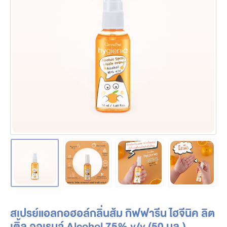
สเปรย์แอลกอฮอล์กลิ่นส้ม กิฟฟารีน ไฮจีนิค ลิต
เติ้ล ออเรนจ์ Alcohol 75% v/v (50 มล.)