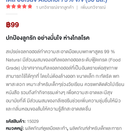
1
บทวิจารณ์จากลูกค้า
|
เพิ่มบทวิจารณ์
5.00
out of 5
฿
99
ปกป้องลูกรัก อย่างมั่นใจ ห่างไกลโรค
สเปรย์แอลกอฮอล์ทำความสะอาดมือแบบพกพาสูตร 99 %
Natural มีส่วนผสมของเอทิลแอลกอฮอลระดับฟู๊ดเกรด (Food
Grade) ปราศจากเมทิลแอลกอฮอล์ที่เป็นอันตรายต่อสุขภาพ
สามารถใช้ได้ทุกที่ โดยไม่ต้องล้างออก ขนาดเล็ก กะทัดรัด พก
พาสะดวก เหมาะสำหรับเด็กๆช่วงวัยเรียน ควรพกติดตัวไปเรียน
หนังสือ รวมถึงทำกิจกรรมต่างๆ เพื่อความสะอาดและมีสุข
อนามัยที่ดี มีส่วนผสมของกลีเซอรีนช่วยเพิ่มความชุ่มชื่นให้ผิว
และกลิ่นหอมของส้มให้ความรู้สึกสะอาดสดชื่น
รหัสสินค้า:
15029
หมวดหมู่:
ผลิตภัณฑ์ดูแลมือและเท้า
,
ผลิตภัณฑ์สำหรับเด็กและทารก