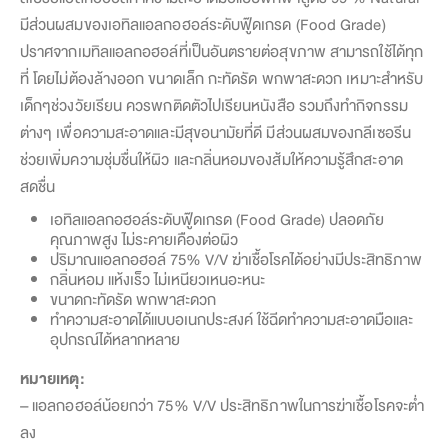
มีส่วนผสมของเอทิลแอลกอฮอล์ระดับฟู๊ดเกรด (Food Grade)
ปราศจากเมทิลแอลกอฮอล์ที่เป็นอันตรายต่อสุขภาพ สามารถใช้ได้ทุก
ที่ โดยไม่ต้องล้างออก ขนาดเล็ก กะทัดรัด พกพาสะดวก เหมาะสำหรับ
เด็กๆช่วงวัยเรียน ควรพกติดตัวไปเรียนหนังสือ รวมถึงทำกิจกรรม
ต่างๆ เพื่อความสะอาดและมีสุขอนามัยที่ดี มีส่วนผสมของกลีเซอรีน
ช่วยเพิ่มความชุ่มชื่นให้ผิว และกลิ่นหอมของส้มให้ความรู้สึกสะอาด
สดชื่น
เอทิลแอลกอฮอล์ระดับฟู๊ดเกรด (Food Grade) ปลอดภัย
คุณภาพสูง ไม่ระคายเคืองต่อผิว
ปริมาณแอลกอฮอล์ 75% V/V ฆ่าเชื้อโรคได้อย่างมีประสิทธิภาพ
กลิ่นหอม แห้งเร็ว ไม่เหนียวเหนอะหนะ
ขนาดกะทัดรัด พกพาสะดวก
ทำความสะอาดได้แบบอเนกประสงค์ ใช้ฉีดทำความสะอาดมือและ
อุปกรณ์ได้หลากหลาย
หมายเหตุ
:
– แอลกอฮอล์น้อยกว่า 75% V/V ประสิทธิภาพในการฆ่าเชื้อโรคจะต่ำ
ลง