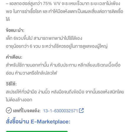
– แอลกอฮอล์สูงกว่า 75% V/V จะระเหยเร็วมาก ระยะเวลาไม่เพียง
พอ ในการฆ่าเชื้อโรค และทำให้มือแห้งแตกเป็นแผลเสี่ยงต่อการติดเชื้อ
ได้
ข้อแนะนำ:
เด็ก 6ขวบขึ้นไป สามารถพกพานำไปใช้ได้เอง
อายุน้อยกว่า 6 ขวบ ระหว่างใช้ควรอยู่ในการดูแลของผู้ใหญ่
คำเตือน:
สำหรับใช้ภายนอกเท่านั้น ห้ามรับประทาน หลีกเลี่ยงบริเวณเนื้อเยื่อ
อ่อน ห้ามวางหรือใกล้เปลวไฟ
วิธีใช้:
สเปรย์ให้ทั่วฝ่ามือ ง่ามนิ้ว หลังมือจนถึงข้อมือ จากนั้นรอแห้งสนิทโดย
ไม่ต้องล้างออก
เลขที่ใบจดแจ้ง:
13-1-6300032571
สั่งซื้อผ่าน E-Marketplace: