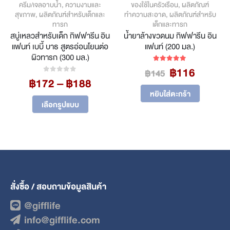
ครีม/เจลอาบน้ำ
,
ความงามและ
ของใช้ในครัวเรือน
,
ผลิตภัณฑ์
สุขภาพ
,
ผลิตภัณฑ์สำหรับเด็กและ
ทำความสะอาด
,
ผลิตภัณฑ์สำหรับ
ทารก
เด็กและทารก
สบู่เหลวสำหรับเด็ก กิฟฟารีน อิน
น้ำยาล้างขวดนม กิฟฟารีน อิน
แฟนท์ เบบี้ บาธ สูตรอ่อนโยนต่อ
แฟนท์ (200 มล.)
ผิวทารก (300 มล.)
Original
Curren
฿
116
5.00
out of 5
฿
145
Price
฿
172
–
฿
188
price
price
0
out of 5
ent
range:
was:
is:
หยิบใส่ตะกร้า
This product has multiple variants. The options may be chosen on the product page
฿172
฿145.
฿116.
เลือกรูปแบบ
through
.
฿188
สั่งซื้อ / สอบถามข้อมูลสินค้า
@gifflife
info@gifflife.com