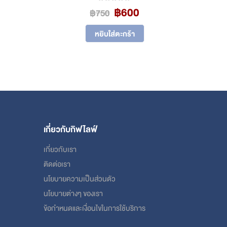
rrent
Original
Current
฿
600
0
out of 5
฿
750
ice
price
price
was:
is:
หยิบใส่ตะกร้า
00.
฿750.
฿600.
เกี่ยวกับกิฟไลฟ์
เกี่ยวกับเรา
ติดต่อเรา
นโยบายความเป็นส่วนตัว
นโยบายต่างๆ ของเรา
ข้อกําหนดและเงื่อนไขในการใช้บริการ