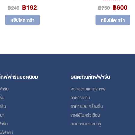
Original
Current
Original
Cu
฿
192
฿
600
0
out of 5
5.00
out of 5
฿
240
฿
750
price
price
price
pr
was:
is:
was:
is:
หยิบใส่ตะกร้า
หยิบใส่ตะกร้า
฿240.
฿192.
฿750.
฿6
์กิฟฟารีนยอดนิยม
ผลิตภัณฑ์กิฟฟารีน
ฟารีน
ความงามและสุขภาพ
รีน
อาหารเสริม
ารีน
อาหารและเครื่องดื่ม
ฮยา
ของใช้ในครัวเรือน
ารีน
บทความสาระน่ารู้
กิฟฟารีน