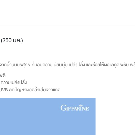
น (250 มล.)
ากน้ำนมบริสุทธิ์ ที่มอบความเนียนนุ่ม เปล่งปลั่ง และช่วยให้ผิวแลดูกระช
าพดี
ความเปล่งปลั่ง
 UVB ลดปัญหาผิวคล้ำเสียจากแดด