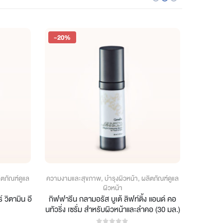
-20%
-20%
ิตภัณฑ์ดูแล
ความงามและสุขภาพ
,
บำรุงผิวหน้า
,
ผลิตภัณฑ์ดูแล
ความงามแ
ผิวหน้า
 วิตามิน อี
กิฟฟารีน กลามอรัส บูเต้ ลิฟท์ติ้ง แอนด์ คอ
ครีมบำรุ
นทัวริ่ง เซรั่ม สำหรับผิวหน้าและลำคอ (30 มล.)
ชะลอ