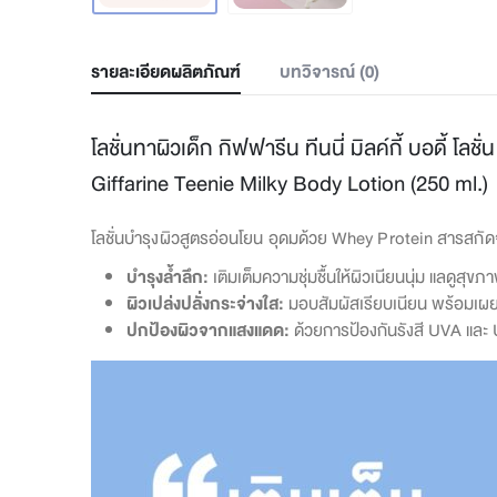
รายละเอียดผลิตภัณฑ์
บทวิจารณ์ (0)
โลชั่นทาผิวเด็ก กิฟฟารีน ทีนนี่ มิลค์กี้ บอดี้ โลชั่
Giffarine Teenie Milky Body Lotion (250 ml.)
โลชั่นบำรุงผิวสูตรอ่อนโยน อุดมด้วย Whey Protein สารสกัดจ
บำรุงล้ำลึก:
เติมเต็มความชุ่มชื้นให้ผิวเนียนนุ่ม แลดูสุขภ
ผิวเปล่งปลั่งกระจ่างใส:
มอบสัมผัสเรียบเนียน พร้อมเผย
ปกป้องผิวจากแสงแดด:
ด้วยการป้องกันรังสี UVA และ