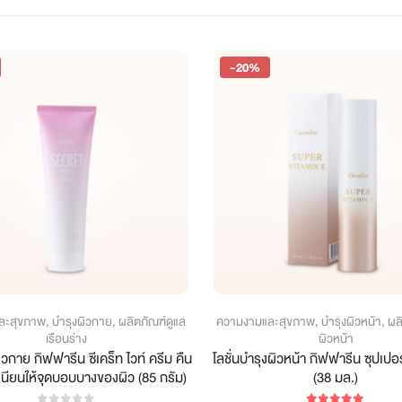
-20%
ละสุขภาพ
,
บำรุงผิวกาย
,
ผลิตภัณฑ์ดูแล
ความงามและสุขภาพ
,
บำรุงผิวหน้า
,
ผล
เรือนร่าง
ผิวหน้า
ิวกาย กิฟฟารีน ซีเคร็ท ไวท์ ครีม คืน
โลชั่นบำรุงผิวหน้า กิฟฟารีน ซุปเปอร์
นียนให้จุดบอบบางของผิว (85 กรัม)
(38 มล.)