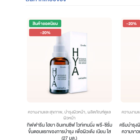
สินค้ายอดนิยม
-20%
-20%
ฉพาะจุด
,
ความงามและสุขภาพ
,
บำรุงผิวหน้า
,
ผลิตภัณฑ์ดูแล
ความงามแ
ผิวหน้า
์เรคเตอร์
กิฟฟารีน ไฮยา อินเทนซีฟ ไวท์เทนนิ่ง พรี-ซีรั่ม
ครีมบำรุงผ
.)
ขั้นตอนแรกของการบำรุง เพื่อผิวเด้ง เนียน ใส
ความขาวเ
(27 มล.)