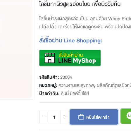
was:
is:
โลชั่นทาผิวสูตรอ่อนโยน เพื่อผิววัยทีน
฿205.
฿164.
โลชั่นบำรุงผิวสูตรอ่อนโยน อุดมด้วย Whey Prot
เปล่งปลั่ง และช่วยให้ผิวแลดูกระชับ พร้อมปกป
สั่งซื้อผ่าน Line Shopping:
รหัสสินค้า:
23004
หมวดหมู่:
ความงามและสุขภาพ
,
ผลิตภัณฑ์ดูแลผิวหน
ป้ายกำกับ:
ทินนี่ มิลค์กี้ ซีรีย์
หยิบใส่ตะกร้า