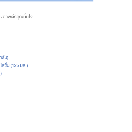
สุขภาพดีที่คุณมั่นใจ
กรัม)
 โลชั่น (125 มล.)
)