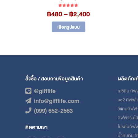
Price
Price
range:
฿
480
–
฿
2,400
5.00
out of 5
chosen on the product page
range:
฿208
This product has multiple variants. The options may be chosen on the product page
฿480
through
เลือกรูปแบบ
through
฿1,744
฿2,400
สั่งซื้อ / สอบถามข้อมูลสินค้า
ผลิตภัณฑ
@gifflife
เลซิติน กิฟ
info@gifflife.com
uc2 กิฟฟา
วีแกนกิฟฟ
(099) 652-2563
กิฟฟารีนไ
ติดตามเรา
โปรตีนกิฟฟ
น้ำทับทิม 