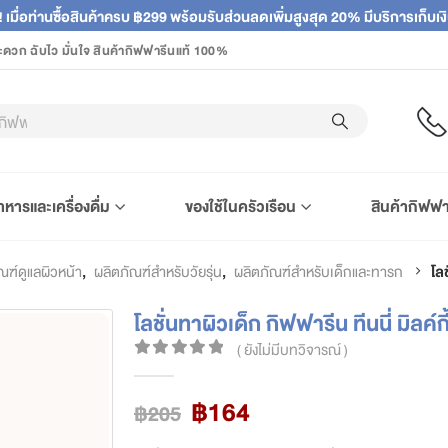
! เมื่อท่านซื้อสินค้าครบ ฿299 พร้อมรับส่วนลดเพิ่มสูงสุด 20% มีบริการเก็บ
ะดวก ฉับไว มั่นใจ สินค้ากิฟฟารีนแท้ 100%
าหารและเครื่องดื่ม
ของใช้ในครัวเรือน
สินค้ากิฟฟา
ณฑ์ดูแลผิวหน้า
,
ผลิตภัณฑ์สำหรับวัยรุ่น
,
ผลิตภัณฑ์สำหรับเด็กและทารก
โลช
โลชั่นทาผิวเด็ก กิฟฟารีน ทีนนี่ มิลค์กี
( ยังไม่มีบทวิจารณ์ )
0
out of 5
Original
Current
฿
164
฿
205
price
price