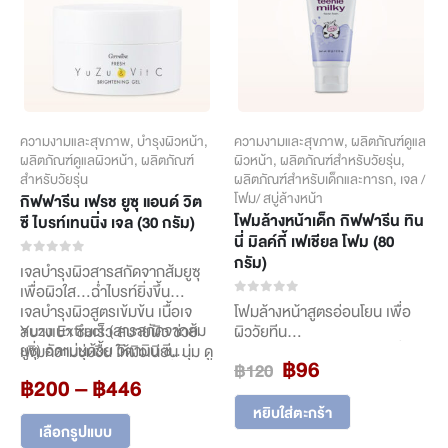
be
be
chosen
chosen
on
on
the
the
product
product
page
page
ความงามและสุขภาพ
,
บำรุงผิวหน้า
,
ความงามและสุขภาพ
,
ผลิตภัณฑ์ดูแล
ผลิตภัณฑ์ดูแลผิวหน้า
,
ผลิตภัณฑ์
ผิวหน้า
,
ผลิตภัณฑ์สำหรับวัยรุ่น
,
สำหรับวัยรุ่น
ผลิตภัณฑ์สำหรับเด็กและทารก
,
เจล /
โฟม/ สบู่ล้างหน้า
กิฟฟารีน เฟรช ยูซุ แอนด์ วิต
โฟมล้างหน้าเด็ก กิฟฟารีน ทิน
ซี ไบรท์เทนนิ่ง เจล (30 กรัม)
นี่ มิลค์กี้ เฟเชียล โฟม (80
กรัม)
0
out of 5
เจลบำรุงผิวสารสกัดจากส้มยูซุ
เพื่อผิวใส…ฉ่ำไบรท์ยิ่งขึ้น
0
out of 5
เจลบำรุงผิวสูตรเข้มข้น เนื้อเจ
โฟมล้างหน้าสูตรอ่อนโยน เพื่อ
Yuzu Extract (สารสกัดจากส้ม
ลบางเบา ซึมเร็ว สบายผิว ช่วย
ผิววัยทีน
ยูซุ) อัดแน่นด้วย วิตามิน ซี
เพิ่มความชุ่มชื้น ให้ผิวเนียน นุ่ม ดู
โฟมล้างหน้าสูตรอ่อนโยน เพื่อ
Original
Current
฿
96
฿
120
คุณภาพสูง จากประเทศญี่ปุ่น
กระจ่างใส อุดมด้วยคุณค่าของ
ผิวเนียนนุ่ม พร้อมดูแลปัญหาสิว
Price
฿
200
–
฿
446
price
price
Powerful Vitamin C และ
สารบำรุงอาทิ:
ด้วยสูตร pH-Balance ที่ปรับ
range:
was:
is:
Glutathione ช่วยฟื้นบำรุงผิวที่
สมดุลผิวอย่างลงตัว ช่วยดูแลผิว
หยิบใส่ตะกร้า
This
฿200
฿120.
฿96.
หมองคล้ำ ขาดความสดใส ให้ผิว
หน้าให้นุ่มนวล พร้อมลดปัญหา
เลือกรูปแบบ
product