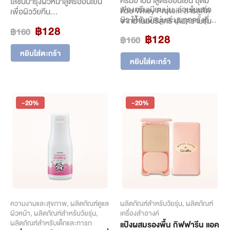
โลชั่นบำรุงผิวหน้าสูตรอ่อนโยน
ฟองครีมเนียนนุ่ม: อ่อนโยนต่อ
ด้วย Whey Protein สารสกัด
เพื่อผิววัยทีน
ผิว ให้สัมผัสนุ่มละมุนทุกครั้งที่
จากน้ำนมบริสุทธิ์ เติมความชุ่ม
โลชั่นบำรุงผิวหน้าสูตรอ่อนโยน
Original
Current
฿
128
อาบน้ำ
฿
160
ชื้นและฟื้นบำรุงผิวให้เนียนนุ่ม
อุดมด้วย Whey Protein สาร
Original
Current
฿
128
price
price
฿
160
ทำความสะอาดล้ำลึก: ชำระล้าง
สกัดจากน้ำนมบริสุทธิ์ เติมความ
price
price
was:
is:
สิ่งสกปรกได้อย่างหมดจด โดยไม่
ชุ่มชื้นและฟื้นบำรุงผิวให้เนียนนุ่ม
หยิบใส่ตะกร้า
was:
is:
ทำให้ผิวแห้งตึง
฿160.
฿128.
หยิบใส่ตะกร้า
เปล่งปลั่ง พร้อมสารกันแดด ช่วย
฿160.
฿128.
บำรุงผิวในขั้นตอนเดียว: มอบ
ปกป้องผิวจากรังสีอันตรายใน
ความชุ่มชื้นให้ผิวทั่วเรือนร่าง ดู
แสงแดด ทั้งรังสี UVA และ UVB
เปล่งปลั่งมีสุขภาพดี
-20%
-20%
ความงามและสุขภาพ
,
ผลิตภัณฑ์ดูแล
ผลิตภัณฑ์สำหรับวัยรุ่น
,
ผลิตภัณฑ์
ผิวหน้า
,
ผลิตภัณฑ์สำหรับวัยรุ่น
,
เครื่องสำอางค์
ผลิตภัณฑ์สำหรับเด็กและทารก
แป้งผสมรองพื้น กิฟฟารีน แอค