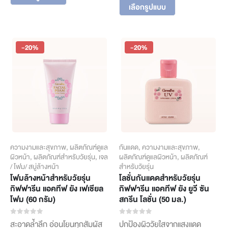
product
This
฿76
through
ฆ่าเชื้อแบคทีเรียที่ก่อให้เกิดการ
เลือกรูปแบบ
has
product
through
อักเสบของสิว พร้อมทั้งช่วย
฿224
multiple
has
บำรุงผิวที่แห้งกร้าน
฿224
variants.
multiple
The
variants.
-20%
-20%
options
The
may
options
be
may
chosen
be
on
chosen
the
on
product
the
page
product
page
ความงามและสุขภาพ
,
ผลิตภัณฑ์ดูแล
กันแดด
,
ความงามและสุขภาพ
,
ผิวหน้า
,
ผลิตภัณฑ์สำหรับวัยรุ่น
,
เจล
ผลิตภัณฑ์ดูแลผิวหน้า
,
ผลิตภัณฑ์
/ โฟม/ สบู่ล้างหน้า
สำหรับวัยรุ่น
โฟมล้างหน้าสำหรับวัยรุ่น
โลชั่นกันแดดสำหรับวัยรุ่น
กิฟฟารีน แอคทีฟ ยัง เฟเชียล
กิฟฟารีน แอคทีฟ ยัง ยูวี ซัน
โฟม (60 กรัม)
สกรีน โลชั่น (50 มล.)
0
out of 5
0
out of 5
สะอาดล้ำลึก อ่อนโยนทุกสัมผัส
ปกป้องผิววัยใสจากแสงแดด