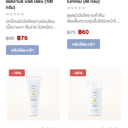
แอดวานซ์ บอดี้ โลชั่น (100
ไนท์ครีม (40 กรัม)
กรัม)
0
out of 5
ดูแลผิววัยใสยามค่ำคืน
0
out of 5
เติมเต็มความชุ่มชื้นให้ผิวหน้าใน
ปกป้องผิววัยใสอย่างอ่อนโยน
ยามค่ำคืน ด้วย ไนท์ครีมสูตรอ่อน
เนื้อบางเบา ซึมง่าย ไม่เหนียว
Original
Current
฿
60
฿
75
โยน สำหรับวัยสาวที่ต้องการดูแล
เหนอะหนะ ช่วยปกป้องผิวกาย
Original
Current
฿
76
price
price
฿
95
ผิวอย่างล้ำลึก ช่วยฟื้นฟูผิวให้
จากรังสีอัลตราไวโอเลต (UV) ลด
price
price
was:
is:
เนียนนุ่ม สดใส พร้อมรับวันใหม่
โอกาสผิวคล้ำเสียและแห้งกร้าน
หยิบใส่ตะกร้า
was:
is:
฿75.
฿60.
อย่างมั่นใจ เนื้อครีมซึมซาบเร็ว ไม่
พร้อมมอบความชุ่มชื้นยาวนาน
หยิบใส่ตะกร้า
฿95.
฿76.
เหนียวเหนอะหนะ เหมาะสำหรับ
เพื่อผิวเนียนนุ่ม เปล่งปลั่ง และ
ผิวบอบบางของวัยใส
กระจ่างใสทั่วเรือนร่าง เหมาะ
สำหรับผิวบอบบาง
-19%
-20%