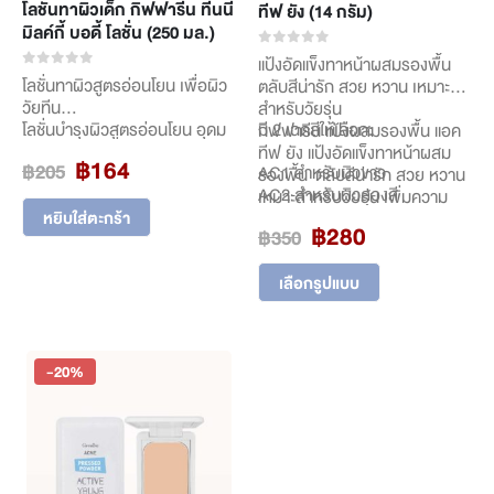
โลชั่นทาผิวเด็ก กิฟฟารีน ทีนนี่
ทีฟ ยัง (14 กรัม)
มิลค์กี้ บอดี้ โลชั่น (250 มล.)
0
out of 5
แป้งอัดแข็งทาหน้าผสมรองพื้น
0
out of 5
โลชั่นทาผิวสูตรอ่อนโยน เพื่อผิว
ตลับสีน่ารัก สวย หวาน เหมาะ
วัยทีน
สำหรับวัยรุ่น
มี 2 เฉดสีให้เลือก:
โลชั่นบำรุงผิวสูตรอ่อนโยน อุดม
กิฟฟารีน แป้งผสมรองพื้น แอค
ด้วย Whey Protein สารสกัด
ทีฟ ยัง แป้งอัดแข็งทาหน้าผสม
Original
Current
฿
164
฿
205
AC1 สำหรับผิวขาว
จากน้ำนมบริสุทธิ์ ที่มอบความ
รองพื้น ตลับสีน่ารัก สวย หวาน
price
price
AC2 สำหรับผิวสองสี
เนียนนุ่ม เปล่งปลั่ง และช่วยให้ผิว
เหมาะสำหรับวัยรุ่น เพิ่มความ
was:
is:
แลดูกระชับ พร้อมปกป้องผิวจาก
หยิบใส่ตะกร้า
นวลเนียนให้กับใบหน้า บางเบา
Original
Current
฿
280
฿
350
฿205.
฿164.
ปัญหาความหมองคล้ำที่เกิดจาก
สบายผิวได้ตลอดวัน ปกปิดได้
price
price
แสงแดด
กลมกลืน เป็นธรรมชาติ เพียงแค่
This
was:
is:
เลือกรูปแบบ
ปาด
product
฿350.
฿280.
has
multiple
variants.
-20%
The
options
may
be
chosen
on