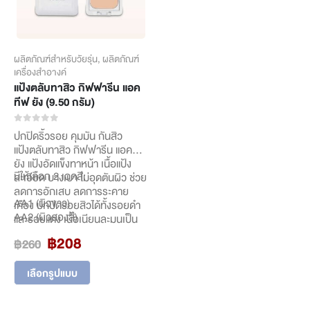
the
product
page
ผลิตภัณฑ์สำหรับวัยรุ่น
,
ผลิตภัณฑ์
เครื่องสำอางค์
แป้งตลับทาสิว กิฟฟารีน แอค
ทีฟ ยัง (9.50 กรัม)
0
out of 5
ปกปิดริ้วรอย คุมมัน กันสิว
แป้งตลับทาสิว กิฟฟารีน แอคทีฟ
ยัง แป้งอัดแข็งทาหน้า เนื้อแป้ง
มีให้เลือก 2 เฉดสี:
ละเอียด บางเบา ไม่อุดตันผิว ช่วย
ลดการอักเสบ ลดการระคาย
AA1 (ผิวขาว)
เคือง ปกปิดรอยสิวได้ทั้งรอยดำ
AA2 (ผิวสองสี)
และรอยแดง เนื้อเนียนละมุนเป็น
ธรรมชาติ คุมมัน และช่วยยับยั้ง
Original
Current
฿
208
฿
260
การเกิดสิว
price
price
This
was:
is:
เลือกรูปแบบ
product
฿260.
฿208.
has
multiple