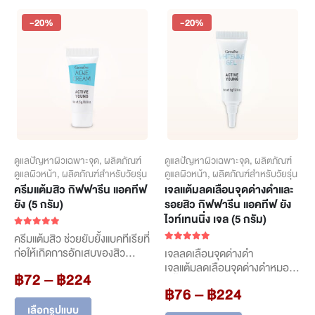
multiple
สะอาดใส ชุ่มชื้น ไม่แห้งตึง
(Beta Hydroxy Acid) ช่วยผลัด
variants.
เซลล์ผิวและขจัดสิ่งอุดตันในรูขุม
-20%
-20%
The
ขน ช่วยฆ่าเชื้อแบคทีเรีย ลดการ
options
เกิดสิว บรรเทาอาการอักเสบของ
may
สิว
be
chosen
on
the
product
page
ดูแลปัญหาผิวเฉพาะจุด
,
ผลิตภัณฑ์
ดูแลปัญหาผิวเฉพาะจุด
,
ผลิตภัณฑ์
ดูแลผิวหน้า
,
ผลิตภัณฑ์สำหรับวัยรุ่น
ดูแลผิวหน้า
,
ผลิตภัณฑ์สำหรับวัยรุ่น
ครีมแต้มสิว กิฟฟารีน แอคทีฟ
เจลแต้มลดเลือนจุดด่างดำและ
ยัง (5 กรัม)
รอยสิว กิฟฟารีน แอคทีฟ ยัง
ไวท์เทนนิ่ง เจล (5 กรัม)
5.00
out of 5
ครีมแต้มสิว ช่วยยับยั้งแบคทีเรียที่
5.00
out of 5
ก่อให้เกิดการอักเสบของสิว
เจลลดเลือนจุดด่างดำ
ครีมแต้มสิวเนื้อบางเบา ช่วย
เจลแต้มลดเลือนจุดด่างดำหมอง
Price
฿
72
–
฿
224
ยับยั้งแบคทีเรีย มีส่วนผสมของ
คล้ำ รอยแดง รอยดำจากสิว ให้
Price
range:
฿
76
–
฿
224
BHA (Beta Hydroxy Acid)
ผิวคืนความขาวกระจ่าง หน้าสวย
This
range:
฿72
ช่วยละลายสิ่งอุดตันในรูขุมขนและ
เนียนใส ไร้ริ้วรอย
เลือกรูปแบบ