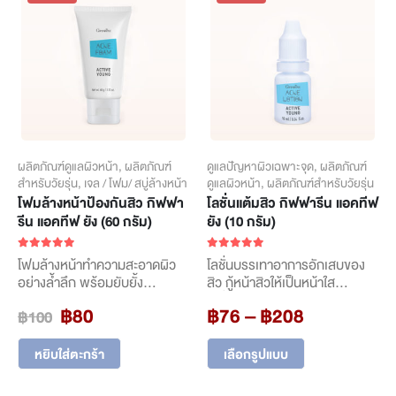
ผลิตภัณฑ์ดูแลผิวหน้า
,
ผลิตภัณฑ์
ดูแลปัญหาผิวเฉพาะจุด
,
ผลิตภัณฑ์
สำหรับวัยรุ่น
,
เจล / โฟม/ สบู่ล้างหน้า
ดูแลผิวหน้า
,
ผลิตภัณฑ์สำหรับวัยรุ่น
โฟมล้างหน้าป้องกันสิว กิฟฟา
โลชั่นแต้มสิว กิฟฟารีน แอคทีฟ
รีน แอคทีฟ ยัง (60 กรัม)
ยัง (10 กรัม)
5.00
out of 5
5.00
out of 5
โฟมล้างหน้าทำความสะอาดผิว
โลชั่นบรรเทาอาการอักเสบของ
อย่างล้ำลึก พร้อมยับยั้ง
สิว กู้หน้าสิวให้เป็นหน้าใส
แบคทีเรียต้นกำเนิดของสิว
โลชั่นบรรเทาอาการอักเสบของ
Original
Current
Price
฿
80
฿
76
–
฿
208
฿
100
โฟมล้างหน้าฟองครีมนุ่มละเอียด
สิว ด้วยประสิทธิภาพของ อาลัน
price
price
range:
ช่วยทำความสะอาดผิวหน้าอย่าง
โทอิน (Allantoin) ช่วยปลอบ
This
was:
is:
฿76
ล้ำลึก พร้อมยับยั้งแบคทีเรีย
ประโลมผิว ลดการระคายเคือง
หยิบใส่ตะกร้า
เลือกรูปแบบ
product
฿100.
฿80.
through
อ่อนโยน ไม่ทำลายสมดุลของน้ำ
ลดการอักเสบ และช่วยยับยั้ง
has
หล่อเลี้ยงผิวตามธรรมชาติ ผิว
แบคทีเรีย พร้อมด้วย BHA
฿208