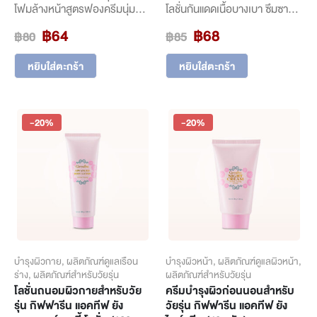
โฟมล้างหน้าสูตรฟองครีมนุ่ม
โลชั่นกันแดดเนื้อบางเบา ซึมซาบ
ละมุน ช่วยทำความสะอาดผิวได้
เร็ว ช่วยปกป้องผิวหน้าจากรังสี
Original
Current
Original
Current
฿
64
฿
68
฿
80
฿
85
อย่างหมดจด โดยไม่รบกวนน้ำ
อัลตราไวโอเลต ไม่ให้ผิวคล้ำเสีย
price
price
price
price
หล่อเลี้ยงผิวตามธรรมชาติ ฟอง
และแห้งกร้าน พร้อมกักเก็บความ
was:
is:
was:
is:
โฟมละเอียด ทำความสะอาดลง
ชุ่มชื่นให้ผิวเปล่งปลั่งกระจ่างใส
หยิบใส่ตะกร้า
หยิบใส่ตะกร้า
฿80.
฿64.
฿85.
฿68.
ลึกถึงรูขุมขน ช่วยขจัดสิ่งสกปรก
เหมาะสำหรับผิวบอบบางและวัย
ความมันส่วนเกินบนใบหน้า โดย
เริ่มต้นดูแลผิว
ยังคงความชุ่มชื้นไว้กับผิว
-20%
-20%
บำรุงผิวกาย
,
ผลิตภัณฑ์ดูแลเรือน
บำรุงผิวหน้า
,
ผลิตภัณฑ์ดูแลผิวหน้า
,
ร่าง
,
ผลิตภัณฑ์สำหรับวัยรุ่น
ผลิตภัณฑ์สำหรับวัยรุ่น
โลชั่นถนอมผิวกายสำหรับวัย
ครีมบำรุงผิวก่อนนอนสำหรับ
รุ่น กิฟฟารีน แอคทีฟ ยัง
วัยรุ่น กิฟฟารีน แอคทีฟ ยัง