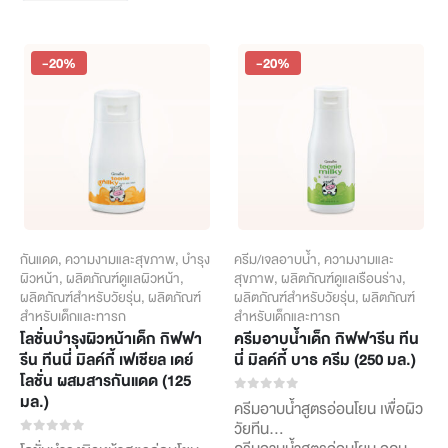
through
แลดูกระจ่างใส เรียบเนียน จุดด่าง
สิวและความมันส่วนเกิน ผสม
has
ดำแลดูจางลง
฿446
Zinc PCA ช่วยลดความมันบน
multiple
Liposome Ceramide…
ผิวหน้า ซึ่งเป็นสาเหตุของการเกิด
variants.
สิว และอุดมด้วย Whey Protein
-20%
-20%
The
สารสกัดจากน้ำนมบริสุทธิ์ ช่วย
options
เติมความชุ่มชื้นและฟื้นบำรุงผิวให้
may
เนียนนุ่ม
be
chosen
on
the
product
page
กันแดด
,
ความงามและสุขภาพ
,
บำรุง
ครีม/เจลอาบน้ำ
,
ความงามและ
ผิวหน้า
,
ผลิตภัณฑ์ดูแลผิวหน้า
,
สุขภาพ
,
ผลิตภัณฑ์ดูแลเรือนร่าง
,
ผลิตภัณฑ์สำหรับวัยรุ่น
,
ผลิตภัณฑ์
ผลิตภัณฑ์สำหรับวัยรุ่น
,
ผลิตภัณฑ์
สำหรับเด็กและทารก
สำหรับเด็กและทารก
โลชั่นบำรุงผิวหน้าเด็ก กิฟฟา
ครีมอาบน้ำเด็ก กิฟฟารีน ทีน
รีน ทีนนี่ มิลค์กี้ เฟเชียล เดย์
นี่ มิลค์กี้ บาธ ครีม (250 มล.)
โลชั่น ผสมสารกันแดด (125
มล.)
0
out of 5
ครีมอาบน้ำสูตรอ่อนโยน เพื่อผิว
วัยทีน
ครีมอาบน้ำสูตรอ่อนโยน อุดม
0
out of 5