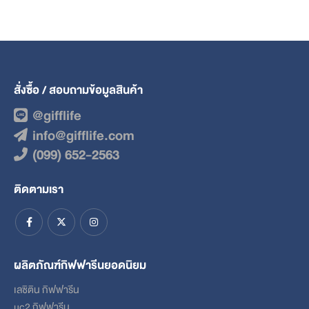
variants.
The
options
may
be
chosen
สั่งซื้อ / สอบถามข้อมูลสินค้า
on
the
@gifflife
product
info@gifflife.com
page
(099) 652-2563
ติดตามเรา
ผลิตภัณฑ์กิฟฟารีนยอดนิยม
เลซิติน กิฟฟารีน
uc2 กิฟฟารีน