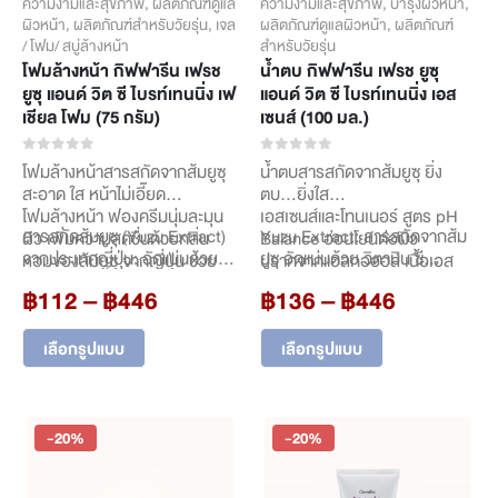
ความงามและสุขภาพ
,
ผลิตภัณฑ์ดูแล
ความงามและสุขภาพ
,
บำรุงผิวหน้า
,
ผิวหน้า
,
ผลิตภัณฑ์สำหรับวัยรุ่น
,
เจล
ผลิตภัณฑ์ดูแลผิวหน้า
,
ผลิตภัณฑ์
/ โฟม/ สบู่ล้างหน้า
สำหรับวัยรุ่น
โฟมล้างหน้า กิฟฟารีน เฟรช
น้ำตบ กิฟฟารีน เฟรช ยูซุ
ยูซุ แอนด์ วิต ซี ไบรท์เทนนิ่ง เฟ
แอนด์ วิต ซี ไบรท์เทนนิ่ง เอส
เชียล โฟม (75 กรัม)
เซนส์ (100 มล.)
0
out of 5
0
out of 5
โฟมล้างหน้าสารสกัดจากส้มยูซุ
น้ำตบสารสกัดจากส้มยูซุ ยิ่ง
สะอาด ใส หน้าไม่เอี๊ยด
ตบ…ยิ่งใส
โฟมล้างหน้า ฟองครีมนุ่มละมุน
เอสเซนส์และโทนเนอร์ สูตร pH
สารสกัดส้มยูซุ (Yuzu Extract)
Yuzu Extract: สารสกัดจากส้ม
ผิว เพิ่มความสดชื่นด้วยกลิ่น
Balance อ่อนโยนต่อผิว
จากประเทศญี่ปุ่น: อัดแน่นด้วย
ยูซุ อัดแน่นด้วย วิตามิน ซี
หอมของส้มยูซุ จากญี่ปุ่น ช่วย
ปราศจากแอลกอฮอล์ เนื้อเอส
วิตามิน ซี คุณภาพสูง มีวิตามินซี
คุณภาพสูงจากประเทศญี่ปุ่น
ทำความสะอาดผิวหน้าและขจัด
เซนส์ใส บางเบา ซึมไว ช่วยฟื้น
Price
Price
฿
112
–
฿
446
฿
136
–
฿
446
สูงกว่ามะนาวทั่วไปถึง 3 เท่า ช่วย
Powerful Vitamin C, Vitamin
ความมันส่วนเกินได้อย่างหมดจด
บำรุงผิวที่หมองคล้ำให้กลับมาก
range:
range:
ฟื้นบำรุงผิวให้กลับมาดูกระจ่างใส
B3 และ Glutathione: ช่วยปรับ
โดยที่ยังคงความชุ่มชื้นให้ผิว ไม่
ระจ่างใส พร้อมช่วยขจัดสิ่ง
This
This
฿112
฿136
อย่างเป็นธรรมชาติ
ผิวให้แลดูกระจ่างใส สีผิวดู
ทำให้ผิวแห้งตึงหลังล้างหน้า
สกปรกตกค้างผิวหลังล้างหน้าได้
เลือกรูปแบบ
เลือกรูปแบบ
product
product
through
through
Powerful Vitamin C และ…
สม่ำเสมอยิ่งขึ้น
พร้อมทั้งส่วนผสมที่ช่วยดูแลผิว
อย่างหมดจด อุดมด้วยสาร
has
has
฿446
…
฿446
ให้กระจ่างใส นุ่มนวล เป็น
สำคัญที่ช่วยดูแลผิว อาทิ
multiple
multiple
ธรรมชาติ อาทิ
variants.
variants.
-20%
-20%
The
The
options
options
may
may