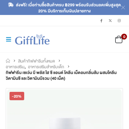
ส่งฟรี! เมื่อท่านซื้อสินค้าครบ ฿299 พร้อมรับส่วนลดเพิ่มสูงสุด
20% มีบริการเก็บเงินปลายทาง
0
สินค้ากิฟฟารีนทั้งหมด
อาหารเสริม
,
อาหารเสริมสำหรับเด็ก
กิฟฟารีน เซเว่น บี พลัส ไฮ ซี แอนด์ โคลีน เม็ดอมกลิ่นส้ม ผสมโคลีน
วิตามินซี และวิตามินบีรวม (40 เม็ด)
-20%