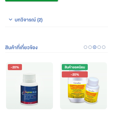
บทวิจารณ์ (2)
สินค้าที่เกี่ยวข้อง
-20%
สินค้ายอดนิยม
-20%