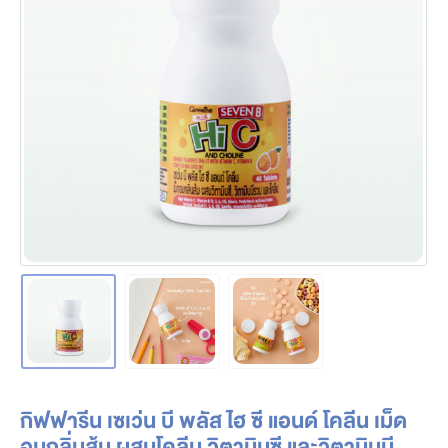
กิฟฟารีน เซเว่น บี พลัส ไฮ ซี แอนด์ โคลีน เม็ด
อมกลิ่นส้ม ผสมโคลีน วิตามินซี และวิตามินบี