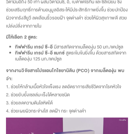
วิตามินอีถึง 50 เท่า ผสมวิตามินซี, อี, เบต้าแคโรทีน และซีลีเนียม ซึ่ง
ช่วยเสริมฤทธิ์การต้านอนุมูลอิสระให้มีประสิทธิภาพยิ่งขึ้น ช่วยปกป้อง
ผิวจากรังสียูวี ลดเลือนริ้วรอยฝ้า จุดด่างดำ ช่วยให้ผิวสุขภาพดี สวย
เปล่งปลั่งจากภายใน
มีให้เลือก 2 สูตร:
กิฟฟารีน เกรป ซี-อี
มีสารสกัดจากเมล็ดองุ่น 50 มก./แคปซูล
กิฟฟารีน เกรป ซี-อี แมกซ์
สูตรเข้มข้นยิ่งขึ้น ด้วยสารสกัดจาก
เมล็ดองุ่น 125 มก./แคปซูล
จากงานวิจัยสารโปรแอนโทไซยานิดิน (PCO) จากเมล็ดองุ่น พบ
ว่า:
1. ช่วยให้กล้ามเนื้อหัวใจแข็งแรง ลดอัตราการเสียชีวิตจากโรคหัวใจ
2. ช่วยยับยั้งเซลล์มะเร็งได้หลายชนิด
3. ช่วยลดความดันโลหิตได้
4. ช่วยเผยผิวกระจ่างใส ลดฝ้า กระ จุดด่างดำ