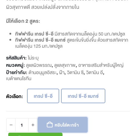
ผิวสุขภาพดี สวยเปล่งปลั่งจากภายใน
มีให้เลือก 2 สูตร:
กิฟฟารีน เกรป ซี-อี
มีสารสกัดจากเมล็ดองุ่น 50 มก./แคปซูล
กิฟฟารีน เกรป ซี-อี แมกซ์
สูตรเข้มข้นยิ่งขึ้น ด้วยสารสกัดจาก
เมล็ดองุ่น 125 มก./แคปซูล
รหัสสินค้า:
ไม่ระบุ
หมวดหมู่:
ดูแลผิวพรรณ
,
ดูแลสุขภาพ
,
อาหารเสริมสำหรับผู้ใหญ่
ป้ายกำกับ:
ต้านอนุมูลอิสระ
,
ฝ้า
,
วิตามิน ซี
,
วิตามิน อี
,
เบต้าแคนโรทีน
เกรป ซี-อี
เกรป ซี-อี แมกซ์
ตัวเลือก
หยิบใส่ตะกร้า