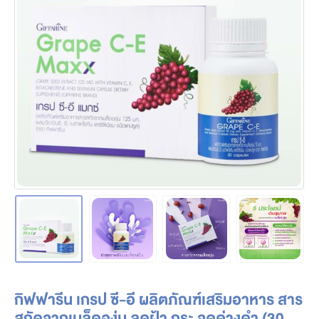
กิฟฟารีน เกรป ซี-อี ผลิตภัณฑ์เสริมอาหาร สาร
สกัดจากเมล็ดองุ่น ลดฝ้า กระ จุดด่างดำ (30