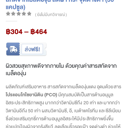
แคปซูล)
( ยังไม่มีบทวิจารณ์ )
0
out of 5
Price
฿
304
–
฿
464
range:
฿304
through
฿464
ผิวสวยสุขภาพดีจากภายใน ด้วยคุณค่าสารสกัดจาก
เมล็ดองุ่น
ผลิตภัณฑ์เสริมอาหาร สารสกัดจากเมล็ดองุ่นแดง อุดมด้วยสาร
โปรแอนโทไซยานิดิน (PCO)
มีคุณสมบัติเป็นสารต้านอนุมูล
อิสระประสิทธิภาพสูง มากกว่าวิตามินซีถึง 20 เท่า และมากกว่า
วิตามินอีถึง 50 เท่า ผสมวิตามินซี, อี, เบต้าแคโรทีน และซีลีเนียม
ซึ่งช่วยเสริมฤทธิ์การต้านอนุมูลอิสระให้มีประสิทธิภาพยิ่งขึ้น
ช่วยปกป้องผิวจากรังสียูวี ลดเลือนริ้วรอยฝ้า จุดด่างดำ ช่วยให้