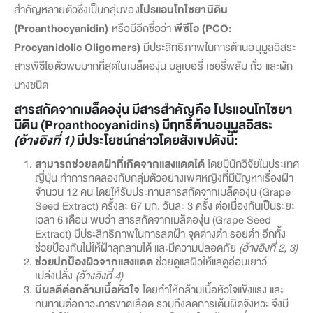
สำคัญหลายตัวซึ่งเป็นกลุ่มของ
โปรแอนโทไซยานิดิน
(Proanthocyanidin)
หรือมีอีกชื่อว่า
พีซีโอ (PCO:
Procyanidolic Oligomers)
มีประสิทธิภาพในการต้านอนุมูลอิสระ
สารพีซีโอตัวพบมากที่สุดในเมล็ดองุ่น บลูเบอรี่ เชอรี่พลัม ถั่ว และผัก
บางชนิด
สารสกัดจากเมล็ดองุ่น มีสารสำคัญคือ โปรแอนโทไซยา
นิดิน (Proanthocyanidins) มีฤทธิ์ต้านอนุมูลอิสระ
(อ้างอิงที่ 1)
มีประโยชน์กล่าวโดยสังเขปดังนี้:
สามารถช่วยลดฝ้าที่เกิดจากแสงแดดได้
โดยมีนักวิจัยในประเทศ
ญี่ปุ่น ทำการทดลองกับกลุ่มตัวอย่างเพศหญิงที่มีปัญหาเรื่องฝ้า
จำนวน 12 คน โดยให้รับประทานสารสกัดจากเมล็ดองุ่น (Grape
Seed Extract) ครั้งละ 67 มก. วันละ 3 ครั้ง ต่อเนื่องกันเป็นระยะ
เวลา 6 เดือน พบว่า สารสกัดจากเมล็ดองุ่น (Grape Seed
Extract) มีประสิทธิภาพในการลดฝ้า จุดด่างดำ รอยดำ อีกทั้ง
ช่วยป้องกันไม่ให้ฝ้าลุกลามได้ และมีความปลอดภัย
(อ้างอิงที่ 2, 3)
ช่วยปกป้องผิวจากแสงแดด
ช่วยดูแลผิวให้แลดูอ่อนเยาว์
เปล่งปลั่ง
(อ้างอิงที่ 4)
มีผลดีต่อกล้ามเนื้อหัวใจ
โดยทำให้กล้ามเนื้อหัวใจแข็งแรง และ
ทนทานต่อภาวะการขาดเลือด รวมถึงลดการเต้นผิดจังหวะ จึงมี