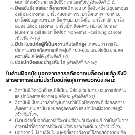
ผลทำให้ลดอัตราการเสียชีวิตจากโรคหัวใจ
(อ้างอิงที่ 5, 6)
มีผลยับยั้งเซลล์มะเร็งหลายชนิด
เช่น มะเร็งผิวหนัง Squamous
cell carcinoma, มะเร็งหลอดอาหาร, มะเร็งกระเพาะอาหาร,
มะเร็งต่อมลูกหมาก, มะเร็งเต้านม, มะเร็งลิ้น, มะเร็งลำไส้, มะเร็ง
สมอง Glioblastoma, มะเร็งเม็ดเลือดขาว HL-60 human
leukemia cell และมะเร็งปอด Non-small-cell lung cancer
(อ้างอิง 7-16)
มีประโยชน์ต่อผู้ที่เป็นความดันโลหิตสูง
โดยพบว่า การรับ
ประทานสารสกัดจากเมล็ดองุ่นที่ 100-800 มก. ต่อวัน ช่วยลด
ความดันโลหิตได้
(อ้างอิงที่ 17)
ช่วยปกป้องและบำรุงตับ ไต
(อ้างอิงที่ 18-20)
ในด้านผิวหนัง นอกจากสารสกัดจากเมล็ดองุ่นแล้ว ยังมี
สารอาหารอื่นที่มีประโยชน์ต่อสุขภาพผิวหนัง ดังนี้:
วิตามินซี วิตามินอี และซีลีเนียม มีส่วนช่วยในกระบวนการต่อต้าน
และปกป้องเซลล์จากอนุมูลอิสระ
(อ้างอิงที่ 21)
วิตามินซี มีบทบาทสำคัญในการทำให้ผิวมีสุขภาพดี ช่วยลดการ
สังเคราะห์เมลานิน ช่วยลดจุดด่างดำ และปกป้องผิวจากแสงยูวี
(อ้างอิงที่ 22)
มีงานวิจัยที่บอกถึงการใช้วิตามินซีร่วมกับวิตามินอี ว่าให้ผลในการ
รักษาฝ้าที่ดีกว่าการใช้วิตามินซีเพียงอย่างเดียว
(อ้างอิงที่ 23)
นอกจากนี้ มีงานวิจัยในมนุษย์ที่แสดงถึงการใช้สารสกัดจากเมล็ด