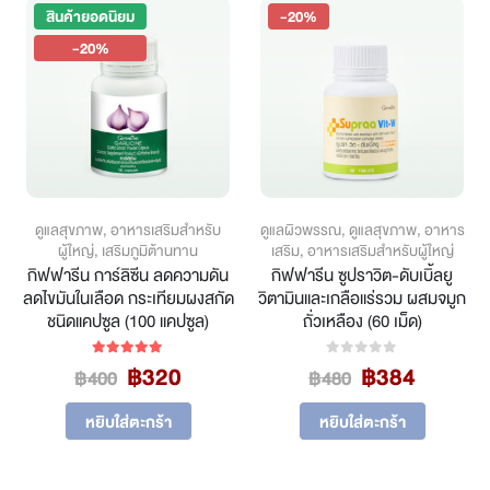
สินค้ายอดนิยม
-20%
-20%
ดูแลสุขภาพ
,
อาหารเสริมสำหรับ
ดูแลผิวพรรณ
,
ดูแลสุขภาพ
,
อาหาร
ผู้ใหญ่
,
เสริมภูมิต้านทาน
เสริม
,
อาหารเสริมสำหรับผู้ใหญ่
กิฟฟารีน การ์ลิซีน ลดความดัน
กิฟฟารีน ซูปราวิต-ดับเบิ้ลยู
ลดไขมันในเลือด กระเทียมผงสกัด
วิตามินและเกลือแร่รวม ผสมจมูก
ชนิดแคปซูล (100 แคปซูล)
ถั่วเหลือง (60 เม็ด)
ice
Original
Current
Original
Curren
฿
320
฿
384
5.00
out of 5
0
out of 5
฿
400
฿
480
nge:
price
price
price
price
76
was:
is:
was:
is:
หยิบใส่ตะกร้า
หยิบใส่ตะกร้า
rough
฿400.
฿320.
฿480.
฿384.
,440