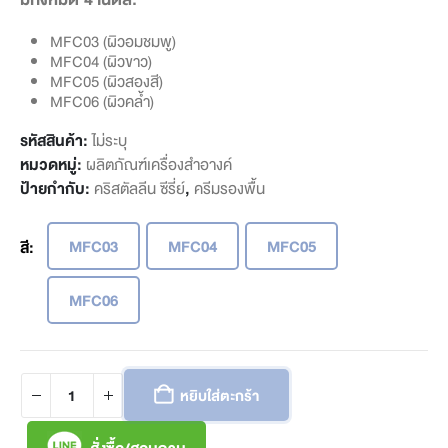
MFC03 (ผิวอมชมพู)
MFC04 (ผิวขาว)
MFC05 (ผิวสองสี)
MFC06 (ผิวคล้ำ)
รหัสสินค้า:
ไม่ระบุ
หมวดหมู่:
ผลิตภัณฑ์เครื่องสำอางค์
ป้ายกำกับ:
คริสตัลลีน ซีรี่ย์
,
ครีมรองพื้น
MFC03
MFC04
MFC05
สี
MFC06
หยิบใส่ตะกร้า
สั่งซื้อ/สอบถาม