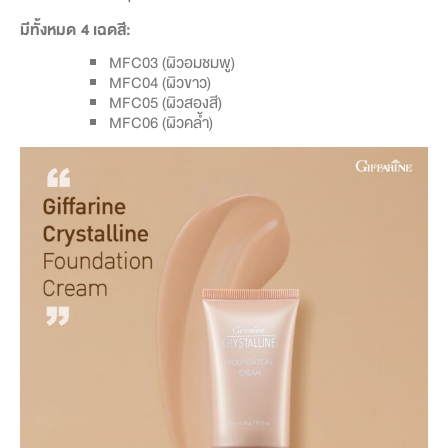
มีทั้งหมด 4 เฉดสี:
MFC03 (ผิวอมชมพู)
MFC04 (ผิวขาว)
MFC05 (ผิวสองสี)
MFC06 (ผิวคล้ำ)