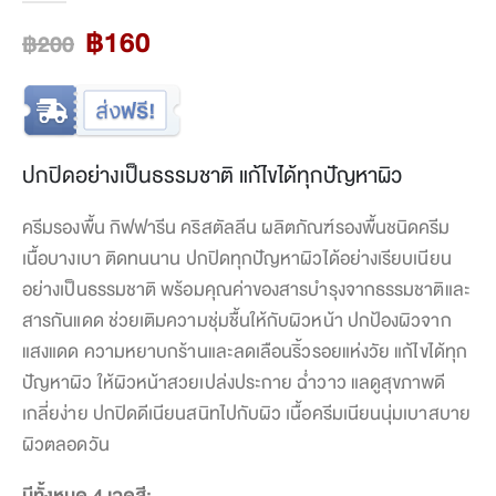
Original
Current
฿
160
฿
200
price
price
was:
is:
฿200.
฿160.
ปกปิดอย่างเป็นธรรมชาติ
แก้ไขได้ทุกปัญหาผิว
ครีมรองพื้น กิฟฟารีน คริสตัลลีน ผลิตภัณฑ์รองพื้นชนิดครีม
เนื้อบางเบา ติดทนนาน ปกปิดทุกปัญหาผิวได้อย่างเรียบเนียน
อย่างเป็นธรรมชาติ พร้อมคุณค่าของสารบำรุงจากธรรมชาติและ
สารกันแดด ช่วยเติมความชุ่มชื้นให้กับผิวหน้า ปกป้องผิวจาก
แสงแดด ความหยาบกร้านและลดเลือนริ้วรอยแห่งวัย แก้ไขได้ทุก
ปัญหาผิว ให้ผิวหน้าสวยเปล่งประกาย ฉ่ำวาว แลดูสุขภาพดี
เกลี่ยง่าย ปกปิดดีเนียนสนิทไปกับผิว เนื้อครีมเนียนนุ่มเบาสบาย
ผิวตลอดวัน
มีทั้งหมด 4 เฉดสี: