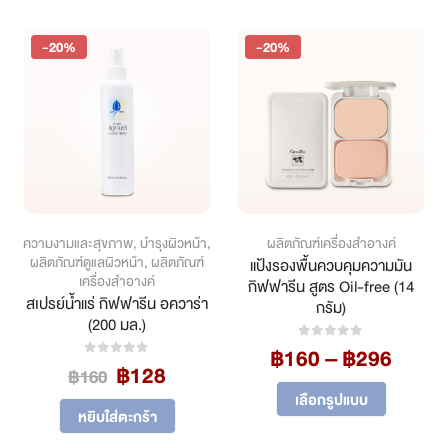
-20%
-20%
ความงามและสุขภาพ
,
บำรุงผิวหน้า
,
ผลิตภัณฑ์เครื่องสำอางค์
ผลิตภัณฑ์ดูแลผิวหน้า
,
ผลิตภัณฑ์
แป้งรองพื้นควบคุมความมัน
เครื่องสำอางค์
กิฟฟารีน สูตร Oil-free (14
สเปรย์น้ำแร่ กิฟฟารีน อควาร่า
กรัม)
(200 มล.)
ent
Price
฿
160
–
฿
296
0
out of 5
Original
Current
฿
128
0
out of 5
range
฿
160
This product has multiple variants. The options may be chosen on the product page
price
price
฿160
.
เลือกรูปแบบ
was:
is:
หยิบใส่ตะกร้า
throu
฿160.
฿128.
฿296