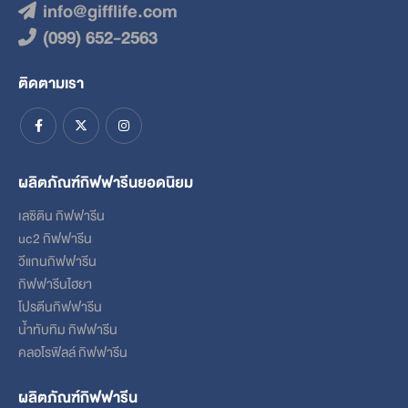
info@gifflife.com
(099) 652-2563
ติดตามเรา
ผลิตภัณฑ์กิฟฟารีนยอดนิยม
เลซิติน กิฟฟารีน
uc2 กิฟฟารีน
วีแกนกิฟฟารีน
กิฟฟารีนไฮยา
โปรตีนกิฟฟารีน
น้ำทับทิม กิฟฟารีน
คลอโรฟิลล์ กิฟฟารีน
ผลิตภัณฑ์กิฟฟารีน