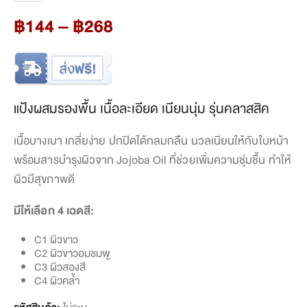
Price
฿
144
–
฿
268
range:
฿144
through
฿268
แป้งผสมรองพื้น เนื้อละเอียด เนียนนุ่ม รุ่นคลาสสิค
เนื้อบางเบา เกลี่ยง่าย ปกปิดได้กลมกลืน นวลเนียนให้กับใบหน้า
พร้อมสารบำรุงผิวจาก Jojoba Oil ที่ช่วยเพิ่มความชุ่มชื้น ทำให้
ผิวมีสุขภาพดี
มีให้เลือก 4 เฉดสี:
C1 ผิวขาว
C2 ผิวขาวอมชมพู
C3 ผิวสองสี
C4 ผิวคล้ำ
รหัสสินค้า:
ไม่ระบุ