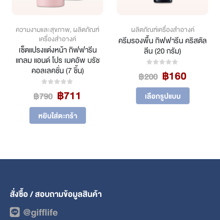
ความงามและสุขภาพ
,
ผลิตภัณฑ์
ผลิตภัณฑ์เครื่องสำอางค์
เครื่องสำอางค์
ครีมรองพื้น กิฟฟารีน คริสตัล
เซ็ตแปรงแต่งหน้า กิฟฟารีน
ลีน (20 กรัม)
แกลม แอนด์ โปร เมคอัพ บรัช
คอลเลคชั่น (7 ชิ้น)
ent
Original
Curren
฿
160
0
out of 5
฿
200
price
price
This product has multiple variants. The options may be chosen on the product page
Original
Current
฿
711
0
out of 5
was:
is:
฿
790
เลือกรูปแบบ
price
price
.
฿200.
฿160.
was:
is:
หยิบใส่ตะกร้า
฿790.
฿711.
สั่งซื้อ / สอบถามข้อมูลสินค้า
@gifflife