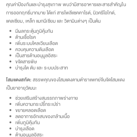
คุณค่าป้องกันและบำรุงสุขภาพ พบว่ามีสารอาหารและสารสำคัญใน
การออกฤทธิ์มากมาย ได้แก่ สารโพลีแซคคาไรต์, นิวครีโอไทด์,
แคลเซียม, เหล็ก แมกนีเซียม และ วิตามินต่างๆ เป็นต้น
มีผลกระตุ้นภูมิคุ้มกัน
ต้านเชื้อโรค
เพิ่มระบบไหลเวียนเลือด
ควบคุมความดันเลือด
เป็นสารต้านอนุมูลอิสระ
ขจัดสารพิษ
บำรุงไต ตับ และ ระบบประสาท
โสมแดงสกัด:
สรรพคุณของโสมแดงตามตำราแพทย์จีนจัดโสมแดง
เป็นยาอายุวัฒนะ
ช่วยเสริมสร้างสมรรถภาพร่างกาย
เพิ่มความกระปรี้กระเปร่า
ขยายหลอดเลือด
ลดอาการอักเสบของกล้ามเนื้อ
เพิ่มภูมิคุ้มกัน
บำรุงเลือด
ต้านอนุมูลอิสระ