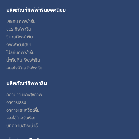
ผลิตภัณฑ์กิฟฟารีนยอดนิยม
เลซิติน กิฟฟารีน
uc2 กิฟฟารีน
วีแกนกิฟฟารีน
กิฟฟารีนไฮยา
โปรตีนกิฟฟารีน
น้ำทับทิม กิฟฟารีน
คลอโรฟิลล์ กิฟฟารีน
ผลิตภัณฑ์กิฟฟารีน
ความงามและสุขภาพ
อาหารเสริม
อาหารและเครื่องดื่ม
ของใช้ในครัวเรือน
บทความสาระน่ารู้