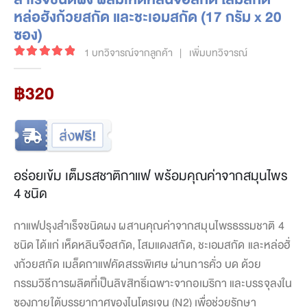
หล่อฮังก้วยสกัด และชะเอมสกัด (17 กรัม x 20
ซอง)
1
บทวิจารณ์จากลูกค้า
|
เพิ่มบทวิจารณ์
5.00
out of 5
฿
320
อร่อยเข้ม เต็มรสชาติกาแฟ พร้อมคุณค่าจากสมุนไพร
4 ชนิด
กาแฟปรุงสำเร็จชนิดผง ผสานคุณค่าจากสมุนไพรธรรมชาติ 4
ชนิด ได้แก่ เห็ดหลินจือสกัด, โสมแดงสกัด, ชะเอมสกัด และหล่อฮั่
งก้วยสกัด เมล็ดกาแฟคัดสรรพิเศษ ผ่านการคั่ว บด ด้วย
กรรมวิธีการผลิตที่เป็นลิขสิทธิ์เฉพาะจากอเมริกา และบรรจุลงใน
ซองภายใต้บรรยากาศของไนโตรเจน (N2) เพื่อช่วยรักษา