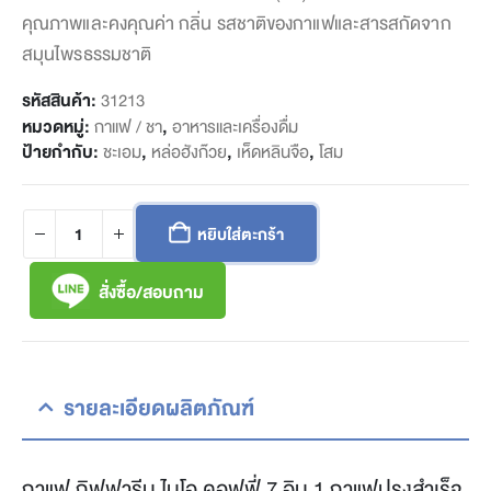
คุณภาพและคงคุณค่า กลิ่น รสชาติของกาแฟและสารสกัดจาก
สมุนไพรธรรมชาติ
รหัสสินค้า:
31213
หมวดหมู่:
กาแฟ / ชา
,
อาหารและเครื่องดื่ม
ป้ายกำกับ:
ชะเอม
,
หล่อฮังก๊วย
,
เห็ดหลินจือ
,
โสม
หยิบใส่ตะกร้า
สั่งซื้อ/สอบถาม
รายละเอียดผลิตภัณฑ์
กาแฟ กิฟฟารีน ไบโอ คอฟฟี่ 7 อิน 1 กาแฟปรุงสำเร็จ