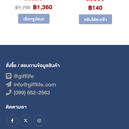
Original
Current
฿
1,360
5.00
out of 5
฿
140
5.00
out of 5
฿
1,700
price
price
This product has multiple variants. The options may be chosen on the product page
was:
is:
เลือกรูปแบบ
หยิบใส่ตะกร้า
฿1,700.
฿1,360.
สั่งซื้อ / สอบถามข้อมูลสินค้า
@gifflife
info@gifflife.com
(099) 652-2563
ติดตามเรา