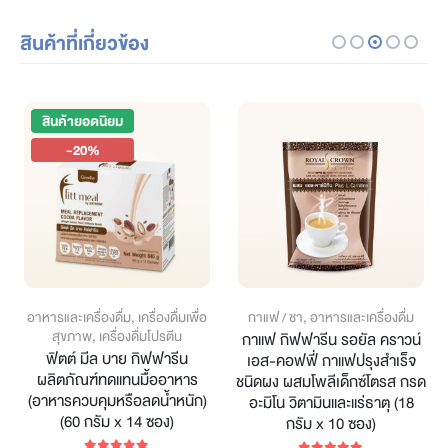
สินค้าที่เกี่ยวข้อง
สินค้ายอดนิยม
-20%
อาหารและเครื่องดื่ม
,
เครื่องดื่มเพื่อ
กาแฟ / ชา
,
อาหารและเครื่องดื่ม
สุขภาพ
,
เครื่องดื่มโปรตีน
กาแฟ กิฟฟารีน รอยัล คราวน์
ฟิตต์ มีล บาย กิฟฟารีน
เอส-คอฟฟี่ กาแฟปรุงสำเร็จ
ผลิตภัณฑ์ทดแทนมื้ออาหาร
ชนิดผง ผสมโพลีเด็กซ์โตรส กรด
(อาหารควบคุมหรือลดน้ำหนัก)
อะมิโน วิตามินและแร่ธาตุ (18
(60 กรัม x 14 ซอง)
กรัม x 10 ซอง)