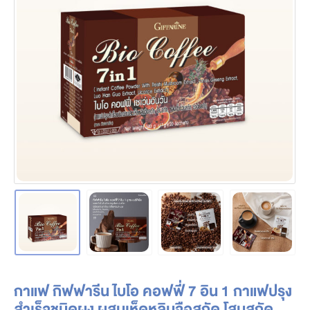
กาแฟ กิฟฟารีน ไบโอ คอฟฟี่ 7 อิน 1 กาแฟปรุง
สำเร็จชนิดผง ผสมเห็ดหลินจือสกัด โสมสกัด