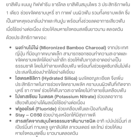
ยาสีฟัน แบมบู กิฟฟารีน ชาร์โคล ยาสีฟันสมุนไพร 3 ประสิทธิภาพใน
1 เดียว ช่วยขจัดคราบบุหรี่ ชา กาแฟ บนผิวฟัน รวมทั้งคราบพลัค ซึ่ง
เป็นสาเหตุของกลิ่นปากและหินปูน พร้อมทั้งช่วยลดอาการเสียวฟัน
เมื่อใช้อย่างต่อเนื่อง ช่วยให้ลมหายใจหอมสดชื่นยาวนาน ตลอดวัน
ด้วยประสิทธิภาพของ:
ผงถ่านไม้ไผ่ (
Micronized Bamboo Charcoal)
จากประเทศ
ญี่ปุ่น ที่มีอนุภาคขนาดเล็ก สามารถซอกซอนทำความสะอาดและ
ขจัดคราบพลัคได้อย่างล้ำลึก ช่วยให้ฟันขาวสะอาดอย่างเป็น
ธรรมชาติ โดยไม่ทำลายเคลือบฟัน พร้อมทั้งช่วยดูดซับกลิ่นไม่พึง
ประสงค์ในช่องปากได้อย่างดีเยี่ยม
ไฮเดรตซิลิกา (
Hydrated Silica)
ผงขัดอณูละเอียด จึงเพิ่ม
ประสิทธิภาพในการช่วยขจัดคราบพลัค คราบบนผิวฟันที่เกิดจาก
บุหรี่ ชา กาแฟ ช่วยให้ฟันขาวสะอาดโดยไม่ทำลายชั้นเคลือบฟัน
โปแทสเซียม ไนเตรต (
Potassium Nitrate
)
ช่วยลดอาการ
เสียวฟันอย่างได้ผลเมื่อใช้อย่างต่อเนื่อง
ฟลูออไรด์ (
Fluoride)
ช่วยเคลือบฟันและป้องกันฟันผุ
Stay – C®50
ช่วยบำรุงเหงือกให้มีสุขภาพดี
สารสกัดจากสมุนไพรธรรมชาตินานาชนิด
อาทิ เปปเปร์มิ้นท์ ส
เปียร์มิ้นท์ กานพลู ยูคาลิปตัส ลาเวนเดอร์ และไทม์ ช่วยให้ลม
หายใจหอมสดชื่น ยาวนานตลอดวัน