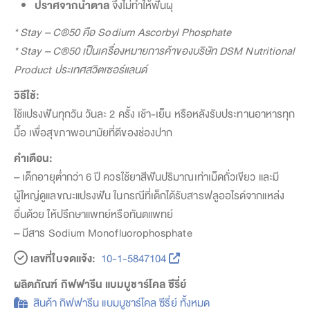
ปราศจากน้ำตาล
จึงไม่ทำให้ฟันผุ
* Stay – C®50 คือ Sodium Ascorbyl Phosphate
* Stay – C®50 เป็นเครื่องหมายการค้าของบริษัท DSM Nutritional
Product ประเทศสวิตเซอร์แลนด์
วิธีใช้:
ใช้แปรงฟันทุกวัน วันละ 2 ครั้ง เช้า-เย็น หรือหลังรับประทานอาหารทุก
มื้อ เพื่อสุขภาพอนามัยที่ดีของช่องปาก
คำเตือน:
– เด็กอายุต่ำกว่า 6 ปี ควรใช้ยาสีฟันปริมาณเท่าเม็ดถั่วเขียว และมี
ผู้ใหญ่ดูแลขณะแปรงฟัน ในกรณีที่เด็กได้รับสารฟลูออไรด์จากแหล่ง
อื่นด้วย ให้ปรึกษาแพทย์หรือทันตแพทย์
– มีสาร Sodium Monofluorophosphate
เลขที่ใบจดแจ้ง:
10-1-5847104
ผลิตภัณฑ์ กิฟฟารีน แบมบูชาร์โคล ซีรี่ย์
สินค้า กิฟฟารีน แบมบูชาร์โคล ซีรี่ย์ ทั้งหมด