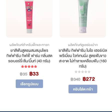
ผลิตภัณฑ์สำหรับเด็กและทารก
ผลิตภัณฑ์ดูแลช่องปาก
ยาสีฟันสูตรผสมสมุนไพร
ยาสีฟัน กิฟฟารีน ไบโอ เฮอร์เบิล
กิฟฟารีน กิฟฟี่ ฟาร์ม กลิ่นสต
พรีเมี่ยม ไวท์เทนนิ่ง สูตรฟันขาว
รอเบอร์รี่/ส้ม/มิ้นท์ (40 กรัม)
สะอาด ไม่ทำลายเคลือบฟัน (160
กรัม)
Original
Current
฿
33
5.00
out of 5
฿
35
ent
Original
Curren
price
price
฿
272
0
out of 5
฿
340
This product has multiple variants. The options may be chosen on the product page
price
price
was:
is:
เลือกรูปแบบ
was:
is:
฿35.
฿33.
หยิบใส่ตะกร้า
.
฿340.
฿272.