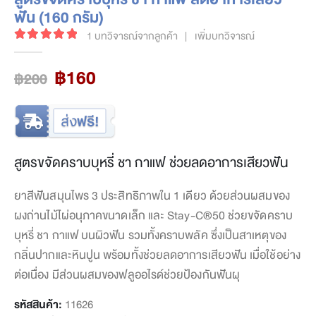
ฟัน (160 กรัม)
1
บทวิจารณ์จากลูกค้า
|
เพิ่มบทวิจารณ์
5.00
out of 5
Original
Current
฿
160
฿
200
price
price
was:
is:
฿200.
฿160.
สูตรขจัดคราบบุหรี่ ชา กาแฟ ช่วยลดอาการเสียวฟัน
ยาสีฟันสมุนไพร 3 ประสิทธิภาพใน 1 เดียว ด้วยส่วนผสมของ
ผงถ่านไม้ไผ่อนุภาคขนาดเล็ก และ Stay-C®50 ช่วยขจัดคราบ
บุหรี่ ชา กาแฟ บนผิวฟัน รวมทั้งคราบพลัค ซึ่งเป็นสาเหตุของ
กลิ่นปากและหินปูน พร้อมทั้งช่วยลดอาการเสียวฟัน เมื่อใช้อย่าง
ต่อเนื่อง มีส่วนผสมของฟลูออไรด์ช่วยป้องกันฟันผุ
รหัสสินค้า:
11626