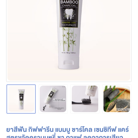
ยาสีฟัน กิฟฟารีน แบมบู ชาร์โคล เซนซิทีฟ แคร์
สูตรขจัดคราบบุหรี่ ชา กาแฟ ลดอาการเสียว