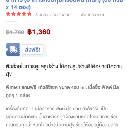
x 14 ซอง)
8
บทวิจารณ์จากลูกค้า
|
เพิ่มบทวิจารณ์
5.00
out of 5
Original
Current
฿
1,360
฿
1,700
price
price
was:
is:
฿1,700.
฿1,360.
ตัวช่วยในการดูแลรูปร่าง ให้คุณรูปร่างดีได้อย่างมีความ
สุข
พิเศษ!! แถมฟรี แก้วอีซี่เชค ขนาด 400 ml. เมื่อซื้อ ฟิตต์ มีล
ทุกๆ 1 กล่อง
เครื่องดื่มทดแทนมื้ออาหาร ฟิตต์ มีล บาย กิฟฟารีน เป็น
ผลิตภัณฑ์ทดแทนมื้ออาหารที่ถูกต้องตามหลักโภชนาการ ช่วย
คุณควบคุมน้ำหนักได้อย่างมีความสุข ช่วยให้อิ่มอยู่ท้อง มีสาร