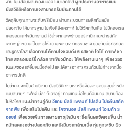
ง่าย ไม่มีส่วนผสมของนมวัว ไม่มีแลคโตส
ผู้ที่ประทานอาหารแบบ
มังสวิรัติหรือทานเจสามารถรับประทานได้
วัตถุดิบคุณภาพระดับพรีเมี่ยม ผ่านกระบวนการผลิตทันสมัย
ปลอดภัย ได้มาตรฐาน ไม่เจือสีสังเคราะห์ ไม่ใช้วัตถุกันเสีย ไม่มีคลอเรส
เตอรอลและไขมันทรานส์ ใช้น้ำตาลมะพร้าวออร์แกนิก และสารสกัด
จากหญ้าหวานเป็นสารให้ความหวานจากธรรมชาติ ร่วมกับอีริทริทอล
และซูคราโลส
เลือกทานได้ตามใจชอบถึง 6 รสชาติ โกโก้ กาแฟ ชา
ไทย สตรอเบอร์รี่ กล้วย ชาเขียวมัทฉะ ให้พลังงานเบาๆ เพียง 250
Kcal/ซอง
แต่อิ่มจนมื้อต่อไป และได้สารอาหารครบถ้วนไม่ต่างจากมื้อ
อาหารปกติ
ไม่ว่าคุณจะเป็นสายวีแกน มังสวิรัติ ทานเจ หรือต้องการควบคุมน้ำหนัก
แบบสบายๆ “ฟิตต์ มีล” ก็เอาอยู่! ทานแทนมื้อไหนก็อิ่มนาน สบายท้อง
ไม่หิวโหย
แนะนำทานคู่กับ
วีแกน มัลติ แพลนท์ โปรตีน โปรตีนสกัด
จากพืช
เพื่อเสริมโปรตีน และ
โคซานอล มัลติ แพลนท์ โอเมก้า 3
ออยล์
เพื่อช่วยเพิ่มการเผาผลาญไขมัน
จะยิ่งเห็นผลชัดเจนขึ้น น้ำ
หนักลดลงอย่างปลอดภัย และยังมีมวลกล้ามเนื้อ หุ่นดูกระชับ ผิว