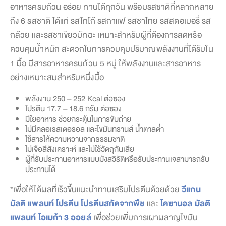
อาหารครบถ้วน อร่อย ทานได้ทุกวัน พร้อมรสชาติที่หลากหลาย
ถึง 6 รสชาติ ได้แก่ รสโกโก้ รสกาแฟ รสชาไทย รสสตอเบอรี่ รส
กล้วย และรสชาเขียวมัทฉะ เหมาะสำหรับผู้ที่ต้องการลดหรือ
ควบคุมน้ำหนัก สะดวกในการควบคุมปริมาณพลังงานที่ได้รับใน
1 มื้อ มีสารอาหารครบถ้วน 5 หมู่ ให้พลังงานและสารอาหาร
อย่างเหมาะสมสำหรับหนึ่งมื้อ
พลังงาน 250 – 252 Kcal ต่อซอง
โปรตีน 17.7 – 18.6 กรัม ต่อซอง
มีใยอาหาร ช่วยกระตุ้นในการขับถ่าย
ไม่มีคลอเรสเตอรอล และไขมันทรานส์ น้ำตาลต่ำ
ใช้สารให้ความหวานจากธรรมชาติ
ไม่เจือสีสังเคราะห์ และไม่ใช้วัตถุกันเสีย
ผู้ที่รับประทานอาหารแบบมังสวิรัติหรือรับประทานเจสามารถรับ
ประทานได้
*เพื่อให้ได้ผลที่เร็วขึ้นแนะนำทานเสริมโปรตีนด้วยด้วย
วีแกน
มัลติ แพลนท์ โปรตีน โปรตีนสกัดจากพืช
และ
โคซานอล มัลติ
แพลนท์ โอเมก้า 3 ออยล์
เพื่อช่วยเพิ่มการเผาผลาญไขมัน