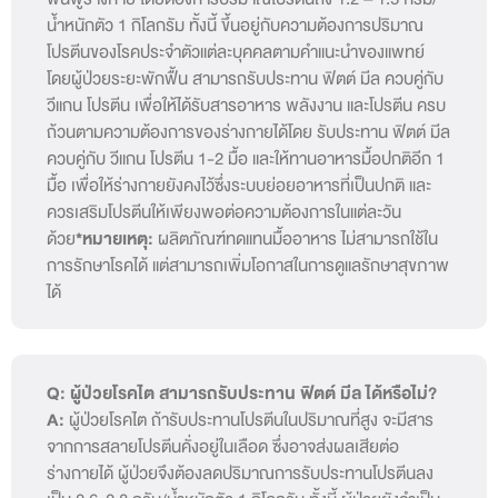
น้ำหนักตัว 1 กิโลกรัม ทั้งนี้ ขึ้นอยู่กับความต้องการปริมาณ
โปรตีนของโรคประจำตัวแต่ละบุคคลตามคำแนะนำของแพทย์
โดยผู้ป่วยระยะพักฟื้น สามารถรับประทาน ฟิตต์ มีล ควบคู่กับ
วีแกน โปรตีน เพื่อให้ได้รับสารอาหาร พลังงาน และโปรตีน ครบ
ถ้วนตามความต้องการของร่างกายได้โดย รับประทาน ฟิตต์ มีล
ควบคู่กับ วีแกน โปรตีน 1-2 มื้อ และให้ทานอาหารมื้อปกติอีก 1
มื้อ เพื่อให้ร่างกายยังคงไว้ซึ่งระบบย่อยอาหารที่เป็นปกติ และ
ควรเสริมโปรตีนให้เพียงพอต่อความต้องการในแต่ละวัน
ด้วย
*หมายเหตุ:
ผลิตภัณฑ์ทดแทนมื้ออาหาร ไม่สามารถใช้ใน
การรักษาโรคได้ แต่สามารถเพิ่มโอกาสในการดูแลรักษาสุขภาพ
ได้
Q: ผู้ป่วยโรคไต สามารถรับประทาน ฟิตต์ มีล ได้หรือไม่?
A:
ผู้ป่วยโรคไต ถ้ารับประทานโปรตีนในปริมาณที่สูง จะมีสาร
จากการสลายโปรตีนคั่งอยู่ในเลือด ซึ่งอาจส่งผลเสียต่อ
ร่างกายได้ ผู้ป่วยจึงต้องลดปริมาณการรับประทานโปรตีนลง