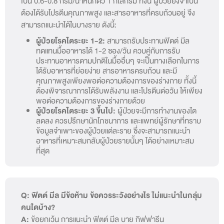
เป็น 0.6-0.8 กรัม/น้ำหนักตัว 1 กิโลกรัม ทั้งนี้ ผู้ป่วยยังจำเป็น
ต้องได้รับโปรตีนคุณภาพสูง และสารอาหารที่ครบถ้วนอยู่ จึง
สามารถแนะนำได้ในบางราย ดังนี้:
ผู้ป่วยโรคไตระยะ 1-2:
สามารถรับประทานฟิตต์ มีล
ทดแทนมื้ออาหารได้ 1-2 ซอง/วัน ควบคู่กับการรับ
ประทานอาหารตามปกติในมื้ออื่นๆ จะเป็นทางเลือกในการ
ได้รับอาหารที่ย่อยง่าย สารอาหารครบถ้วน และมี
คุณภาพสูงเพียงพอต่อความต้องการของร่างกาย ทั้งนี้
ต้องพิจารณาการได้รับพลังงาน และโปรตีนต่อวัน ให้เพียง
พอต่อความต้องการของร่างกายด้วย
ผู้ป่วยโรคไตระยะ 3 ขึ้นไป:
ผู้ป่วยจะมีการทำงานของไต
ลดลง ควรปรึกษานักโภชนาการ และแพทย์ผู้รักษาที่ทราบ
ข้อมูลจำเพาะของผู้ป่วยแต่ละราย ซึ่งจะสามารถแนะนำ
อาหารที่เหมาะสมกลับผู้ป่วยรายนั้นๆ ได้อย่างเหมาะสม
ที่สุด
Q: ฟิตต์ มีล มีข้อห้าม ข้อควรระวังอย่างไร ไม่แนะนำในกลุ่ม
คนใดบ้าง?
A:
ข้อยกเว้น การแนะนำ ฟิตต์ มีล บาย กิฟฟารีน