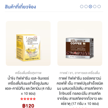
สินค้าที่เกี่ยวข้อง
เครื่องดื่มเพื่อสุขภาพ
กาแฟ / ชา
,
อาหารและเครื่องดื่ม
น้ำขิง กิฟฟารีน เอส-จินเจอร์
กาแฟ กิฟฟารีน รอยัลคราวน์
เครื่องดื่มขิงผงสำเร็จรูปผสม
คอฟฟี่ เอ็ม กาแฟปรุงสำเร็จชนิด
แอล-คาร์นิทีน และวิตามิน (4 กรัม
ผง ผสมเวย์โปรตีน สารสกัดจาก
x 10 ซอง)
โกจิเบอรี่ กรดอะมิโน สารสกัด
จากโสม สารสกัดจากถั่วขาว และ
แร่ธาตุ (17 กรัม x 10 ซอง)
฿
120
5.00
out of 5