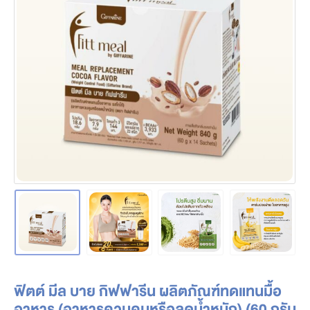
ฟิตต์ มีล บาย กิฟฟารีน ผลิตภัณฑ์ทดแทนมื้อ
อาหาร (อาหารควบคุมหรือลดน้ำหนัก) (60 กรัม