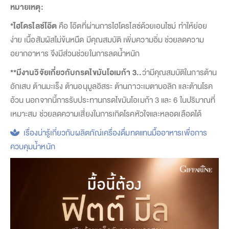
หมายเหตุ:
*ไฮโดรไลซ์โอ๊ต
คือ โอ๊ตที่ผ่านการไฮโดรไลซ์ด้วยเอนไซม์ ทำให้ย่อย
ง่าย เนื้อสัมผัสไม่ข้นหนืด มีคุณสมบัติ เพิ่มความอิ่ม ช่วยลดความ
อยากอาหาร จึงมีส่วนช่วยในการลดน้ำหนัก
**มีงานวิจัยเกี่ยวกับกรดไขมันโอเมก้า 3..
ว่ามีคุณสมบัติในการต้าน
อักเสบ ต้านมะเร็ง ต้านอนุมูลอิสระ ต้านภาวะเมตาบอลิก และต้านโรค
อ้วน นอกจากนี้การรับประทานกรดไขมันโอเมก้า 3 และ 6 ในปริมาณที่
เหมาะสม ช่วยลดความเสี่ยงในการเกิดโรคหัวใจและหลอดเลือดได้
เรื่องน่ารู้เกี่ยวกับผลิตภัณ์เครื่องดื่มทดแทนมื้ออาหารเพื่อการ
ควบคุมน้ำหนัก