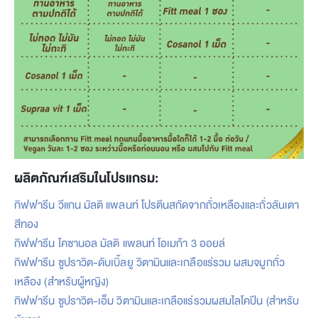
ผลิตภัณฑ์เสริมในโปรแกรม:
กิฟฟารีน วีแกน มัลติ แพลนท์ โปรตีนสกัดจากถั่วเหลืองและถั่วลันเตา
สีทอง
กิฟฟารีน โคซานอล มัลติ แพลนท์ โอเมก้า 3 ออยล์
กิฟฟารีน ซูปราวิต-ดับเบิ้ลยู วิตามินและเกลือแร่รวม ผสมจมูกถั่ว
เหลือง (สำหรับผู้หญิง)
กิฟฟารีน ซูปราวิต-เอ็ม วิตามินและเกลือแร่รวมผสมไลโคปีน (สำหรับ