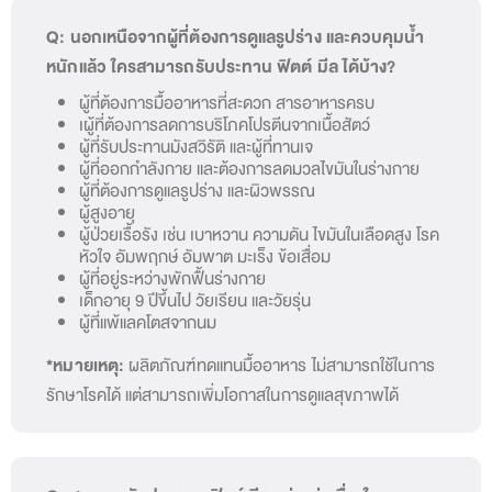
Q: นอกเหนือจากผู้ที่ต้องการดูแลรูปร่าง และควบคุมน้ำ
หนักแล้ว ใครสามารถรับประทาน ฟิตต์ มีล ได้บ้าง?
ผู้ที่ต้องการมื้ออาหารที่สะดวก สารอาหารครบ
เผู้ที่ต้องการลดการบริโภคโปรตีนจากเนื้อสัตว์
ผู้ที่รับประทานมังสวิรัติ และผู้ที่ทานเจ
ผู้ที่ออกกำลังกาย และต้องการลดมวลไขมันในร่างกาย
ผู้ที่ต้องการดูแลรูปร่าง และผิวพรรณ
ผู้สูงอายุ
ผู้ป่วยเรื้อรัง เช่น เบาหวาน ความดัน ไขมันในเลือดสูง โรค
หัวใจ อัมพฤกษ์ อัมพาต มะเร็ง ข้อเสื่อม
ผู้ที่อยู่ระหว่างพักฟื้นร่างกาย
เด็กอายุ 9 ปีขึ้นไป วัยเรียน และวัยรุ่น
ผู้ที่แพ้แลคโตสจากนม
*หมายเหตุ:
ผลิตภัณฑ์ทดแทนมื้ออาหาร ไม่สามารถใช้ในการ
รักษาโรคได้ แต่สามารถเพิ่มโอกาสในการดูแลสุขภาพได้