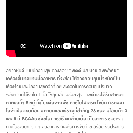
อยากหุ่นดี แบบมีความสุข ต้องลอง!
“ฟิตต์ มีล บาย กิฟฟารีน”
เครื่องดื่มทดแทนมื้ออาหาร ที่จะช่วยให้การควบคุมน้ำหนักเป็น
เรื่องง่าย
และมีความสุขกว่าที่เคย สะดวกในการควบคุมปริมาณ
พลังงานที่ได้รับใน 1 มื้อ ให้คุณอิ่ม อร่อย สุขภาพดี และ
ได้รับสารอา
หาครบทั้ง 5 หมู่ ทั้งโปรตีนจากพืช คาร์โบไฮเดรต ไขมัน กรดอะมิ
โนจำเป็นครบถ้วน วิตามินและแร่ธาตุที่สำคัญ 23 ชนิด มีโอเมก้า 3
และ 6 มี BCAAs ช่วยในการสร้างกล้ามเนื้อ มีใยอาหาร
ช่วยเพิ่ม
กากในระบบทางทางเดินอาหาร กระตุ้นการขับถ่าย อร่อย รับประทาน