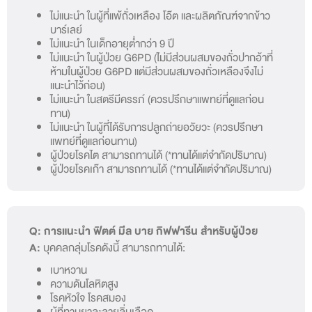
ไม่แนะนำ ในผู้ที่แพ้ถั่วเหลือง โอ๊ต และผลิตภัณฑ์จากข้าว
บาร์เลย์
ไม่แนะนำ ในเด็กอายุต่ำกว่า 9 ปี
ไม่แนะนำ ในผู้ป่วย G6PD (ไม่มีส่วนผสมของถั่วปากอ้าที่
ห้ามในผู้ป่วย G6PD แต่มีส่วนผสมของถั่วเหลืองจึงไม่
แนะนำไว้ก่อน)
ไม่แนะนำ ในสตรีมีครรภ์ (ควรปรึกษาแพทย์ที่ดูแลก่อน
ทาน)
ไม่แนะนำ ในผู้ที่ได้รับการปลูกถ่ายอวัยวะ (ควรปรึกษา
แพทย์ที่ดูแลก่อนทาน)
ผู้ป่วยโรคไต สามารถทานได้ (*ทานได้แต่จำกัดปริมาณ)
ผู้ป่วยโรคเก๊า สามารถทานได้ (*ทานได้แต่จำกัดปริมาณ)
Q: การแนะนำ ฟิตต์ มีล บาย กิฟฟารีน สำหรับผู้ป่วย
A:
บุคคลกลุ่มโรคดังนี้ สามารถทานได้:
เบาหวาน
ความดันโลหิตสูง
โรคหัวใจ โรคสมอง
ผู้ที่ทานยาละลายลิ่มเลือด