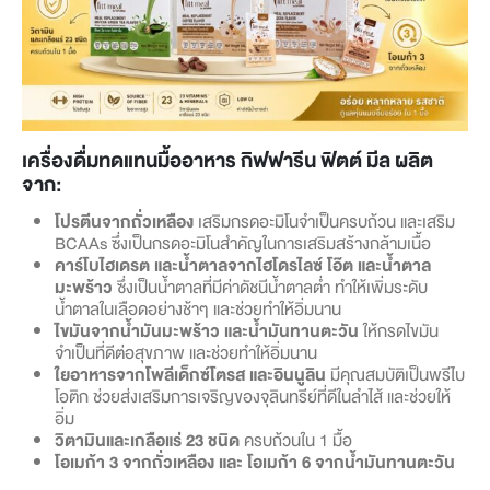
เครื่องดื่มทดแทนมื้ออาหาร กิฟฟารีน ฟิตต์ มีล ผลิต
จาก:
โปรตีนจากถั่วเหลือง
เสริมกรดอะมิโนจำเป็นครบถ้วน และเสริม
BCAAs ซึ่งเป็นกรดอะมิโนสำคัญในการเสริมสร้างกล้ามเนื้อ
คาร์โบไฮเดรต และน้ำตาลจากไฮโดรไลซ์ โอ๊ต และน้ำตาล
มะพร้าว
ซึ่งเป็นน้ำตาลที่มีค่าดัชนีน้ำตาลต่ำ ทำให้เพิ่มระดับ
น้ำตาลในเลือดอย่างช้าๆ และช่วยทำให้อิ่มนาน
ไขมันจากน้ำมันมะพร้าว และน้ำมันทานตะวัน
ให้กรดไขมัน
จำเป็นที่ดีต่อสุขภาพ และช่วยทำให้อิ่มนาน
ใยอาหารจากโพลีเด็กซ์โตรส และอินนูลิน
มีคุณสมบัติเป็นพรีไบ
โอติก ช่วยส่งเสริมการเจริญของจุลินทรีย์ที่ดีในลำไส้ และช่วยให้
อิ่ม
วิตามินและเกลือแร่ 23 ชนิด
ครบถ้วนใน 1 มื้อ
โอเมก้า 3 จากถั่วเหลือง และ โอเมก้า 6 จากน้ำมันทานตะวัน