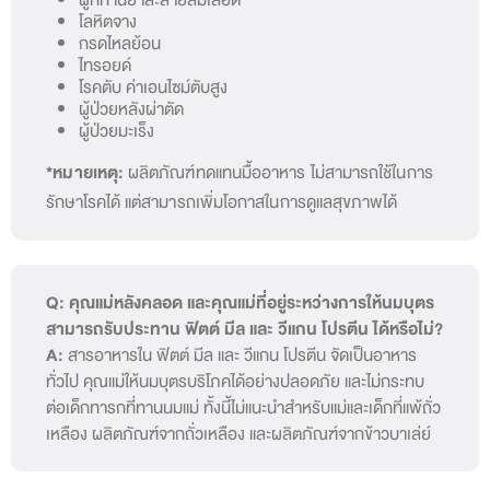
โลหิตจาง
กรดไหลย้อน
ไทรอยด์
โรคตับ ค่าเอนไซม์ตับสูง
ผู้ป่วยหลังผ่าตัด
ผู้ป่วยมะเร็ง
*หมายเหตุ:
ผลิตภัณฑ์ทดแทนมื้ออาหาร ไม่สามารถใช้ในการ
รักษาโรคได้ แต่สามารถเพิ่มโอกาสในการดูแลสุขภาพได้
Q: คุณแม่หลังคลอด และคุณแม่ที่อยู่ระหว่างการให้นมบุตร
สามารถรับประทาน ฟิตต์ มีล และ วีแกน โปรตีน ได้หรือไม่?
A:
สารอาหารใน ฟิตต์ มีล และ วีแกน โปรตีน จัดเป็นอาหาร
ทั่วไป คุณแม่ให้นมบุตรบริโภคได้อย่างปลอดภัย และไม่กระทบ
ต่อเด็กทารกที่ทานนมแม่ ทั้งนี้ไม่แนะนำสำหรับแม่และเด็กที่แพ้ถั่ว
เหลือง ผลิตภัณฑ์จากถั่วเหลือง และผลิตภัณฑ์จากข้าวบาเล่ย์